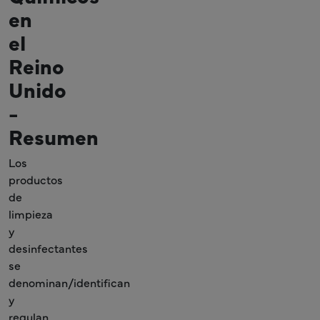
en
el
Reino
Unido
-
Resumen
Los
productos
de
limpieza
y
desinfectantes
se
denominan/identifican
y
regulan