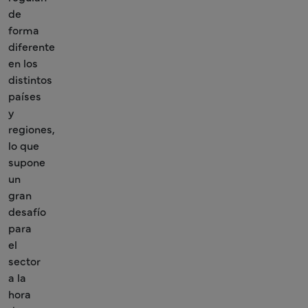
de
forma
diferente
en los
distintos
países
y
regiones,
lo que
supone
un
gran
desafío
para
el
sector
a la
hora