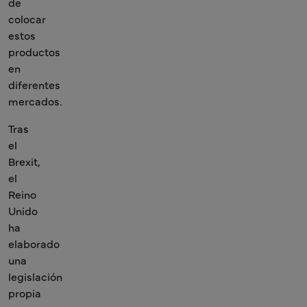
de
colocar
estos
productos
en
diferentes
mercados.
Tras
el
Brexit,
el
Reino
Unido
ha
elaborado
una
legislación
propia