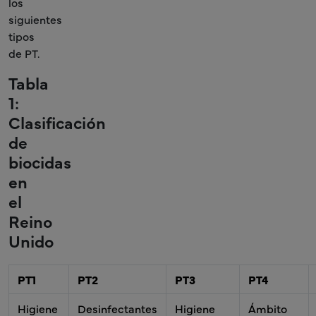
los
siguientes
tipos
de PT.
Tabla
1:
Clasificación
de
biocidas
en
el
Reino
Unido
PT1
PT2
PT3
PT4
Higiene
Desinfectantes
Higiene
Ámbito