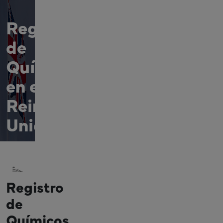
Registro
de
Químicos
en el
Reino
Unido
Registro
de
Químicos