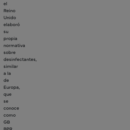
el
Reino
Unido
elaboró
su
propia
normativa
sobre
desinfectantes,
similar
a la
de
Europa,
que
se
conoce
como
GB
BPR.