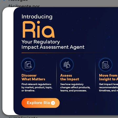
fácilmente por
las
complejidades
de las
autoridades
reglamentarias.
Apoyo para las
complejidades
reglamentarias
específicas de la
región.
Un enfoque
estructurado y
rentable para
asegurar el
cumplimiento