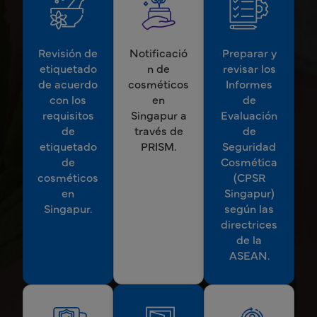
Revisión de
Notificació
Preparar y
etiquetado
n de
revisar los
de acuerdo
cosméticos
Informes
con los
en
de
requisitos
Singapur a
Evaluación
de
través de
de
etiquetado
PRISM.
Seguridad
de
Cosmética
cosméticos
(CPSR
en
Singapur)
Singapur.
según las
directrices
de la
ASEAN.