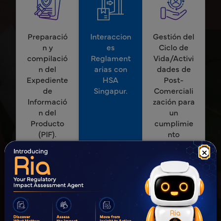
Preparació
Interaccion
Gestión del
n y
es
Ciclo de
compilació
Reglament
Vida/Activi
n del
arias con
dades de
Expediente
HSA
Post-
de
Singapur.
Comerciali
Informació
zación para
n del
un
Producto
cumplimie
(PIF).
nto
continuo.
×