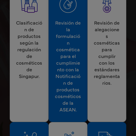
Clasificació
Revisión de
Revisión de
n de
la
alegacione
productos
formulació
s
según la
n
cosméticas
regulación
cosmética
para
de
para el
cumplir
cosméticos
cumplimie
con los
de
nto con la
estándares
Singapur.
Notificació
reglamenta
n de
rios.
productos
cosméticos
de la
ASEAN.