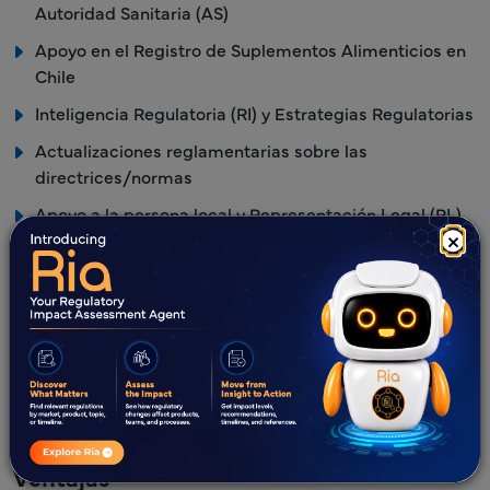
Autoridad Sanitaria (AS)
Apoyo en el Registro de Suplementos Alimenticios en
Chile
Inteligencia Regulatoria (RI) y Estrategias Regulatorias
Actualizaciones reglamentarias sobre las
directrices/normas
Apoyo a la persona local y Representación Legal (RL)
×
Apoyo para consultas en reuniones virtuales y
presenciales con el ISP
Orientación End-to-End para el proceso de registro de
alimentos ISP
Soporte para Empaquetado y Artwork
Ventajas