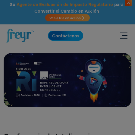
Saltar al contenido principal
Su
Agente de Evaluación de Impacto Regulatorio
para
Convertir el Cambio en Acción
Vea a Ria en acción
.
Contáctenos