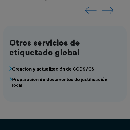
Otros servicios de
etiquetado global
MPR - Etiquetado - Menú de etiquetado glob
Creación y actualización de CCDS/CSI
Preparación de documentos de justificación
local