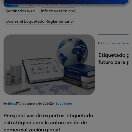
Todos
Blogs
Estudios de caso
Libros electrónicos
Seminarios web
Informes técnicos
Qué es el Etiquetado Reglamentario
Informes técnicos
7 de agosto 
Etiquetado global pre
futuro para productos 
7 de agosto de 2026
Etiquetado
ctivas de expertos: etiquetado
gico para la autorización de
alización global