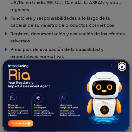
UE/Reino Unido, EE. UU., Canadá, la ASEAN y otras
regiones
Funciones y responsabilidades a lo largo de la
cadena de suministro de productos cosméticos
Registro, documentación y evaluación de los efectos
adversos
Principios de evaluación de la causalidad y
expectativas normativas
Medidas correctivas y preventivas (CAPA)
×
Requisitos de mantenimiento de registros y
preparación para las inspecciones
Deficiencias habituales en materia de cumplimiento
y buenas prácticas
Anfitrión
Dorota Hinca