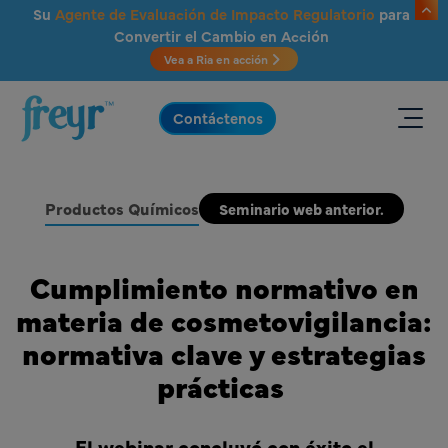
Saltar al contenido principal
Su
Agente de Evaluación de Impacto Regulatorio
para
Convertir el Cambio en Acción
Vea a Ria en acción
.
Contáctenos
Productos Químicos
Seminario web anterior.
Cumplimiento normativo en
materia de cosmetovigilancia:
normativa clave y estrategias
prácticas
El webinar concluyó con éxito el