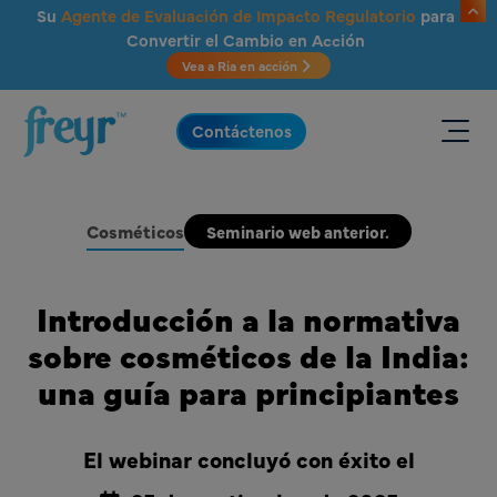
Saltar al contenido principal
Su
Agente de Evaluación de Impacto Regulatorio
para
Convertir el Cambio en Acción
Vea a Ria en acción
.
Contáctenos
Cosméticos
Seminario web anterior.
Introducción a la normativa
sobre cosméticos de la India:
una guía para principiantes
El webinar concluyó con éxito el