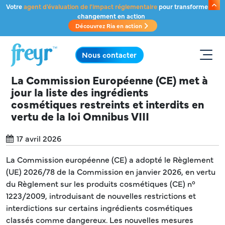
Passer au contenu principal
Votre
agent d'évaluation de l'impact réglementaire
pour transformer le
changement en action
Découvrez Ria en action
.
Nous contacter
La Commission Européenne (CE) met à
jour la liste des ingrédients
cosmétiques restreints et interdits en
vertu de la loi Omnibus VIII
17 avril 2026
La Commission européenne (CE) a adopté le Règlement
(UE) 2026/78 de la Commission en janvier 2026, en vertu
du Règlement sur les produits cosmétiques (CE) n°
1223/2009, introduisant de nouvelles restrictions et
interdictions sur certains ingrédients cosmétiques
classés comme dangereux. Les nouvelles mesures