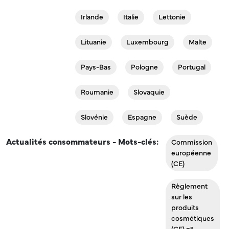
Irlande
Italie
Lettonie
Lituanie
Luxembourg
Malte
Pays-Bas
Pologne
Portugal
Roumanie
Slovaquie
Slovénie
Espagne
Suède
Actualités consommateurs - Mots-clés
Commission
européenne
(CE)
Règlement
sur les
produits
cosmétiques
(CE) n°