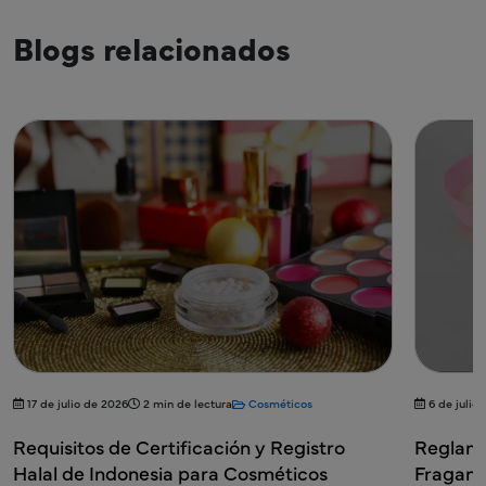
Blogs relacionados
Cosméticos
6 de julio de 2026
1 min de lectura
Cosméticos
 y Registro
Reglamentaciones sobre Alérgenos 
sméticos
Fragancias: Guía para la UE y Canad