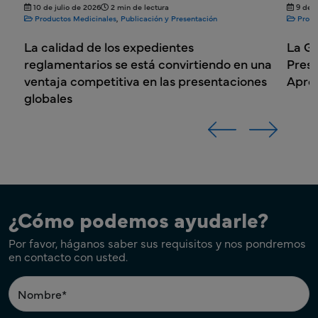
10 de julio de 2026
2 min de lectura
9 de julio
Productos Medicinales
,
Publicación y Presentación
Productos
La calidad de los expedientes
La Gesti
reglamentarios se está convirtiendo en una
Present
ventaja competitiva en las presentaciones
Aprobac
globales
¿Cómo podemos ayudarle?
Por favor, háganos saber sus requisitos y nos pondremos
en contacto con usted.