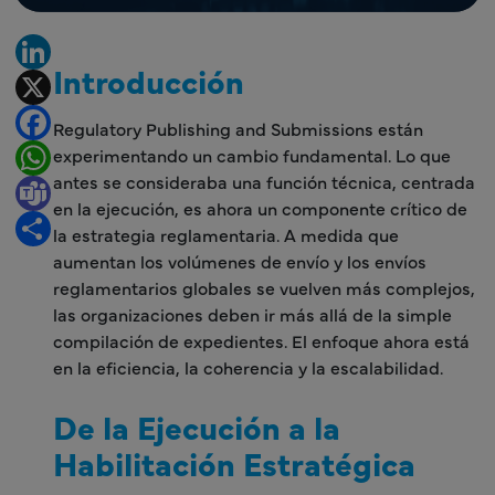
LinkedIn
Introducción
X
Facebook
Regulatory Publishing and Submissions están
experimentando un cambio fundamental. Lo que
WhatsApp
antes se consideraba una función técnica, centrada
Teams
en la ejecución, es ahora un componente crítico de
Share
la estrategia reglamentaria. A medida que
aumentan los volúmenes de envío y los envíos
reglamentarios globales se vuelven más complejos,
las organizaciones deben ir más allá de la simple
compilación de expedientes. El enfoque ahora está
en la eficiencia, la coherencia y la escalabilidad.
De la Ejecución a la
Habilitación Estratégica