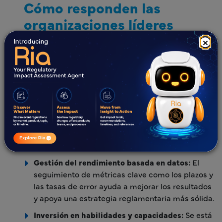
Cómo responden las
organizaciones líderes
×
Integración temprana de la publicación:
Las
organizaciones están involucrando a los equipos
de publicación antes en el proceso de gestión del
ciclo de vida de las presentaciones, mejorando la
planificación y la ejecución.
Planificación y coordinación centralizadas:
La
alineación de actividades en todas las
presentaciones reglamentarias globales mejora
la visibilidad y la utilización de los recursos.
Gestión del rendimiento basada en datos:
El
seguimiento de métricas clave como los plazos y
las tasas de error ayuda a mejorar los resultados
y apoya una estrategia reglamentaria más sólida.
Inversión en habilidades y capacidades:
Se está