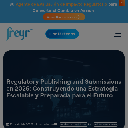
Saltar al contenido principal
Su
Agente de Evaluación de Impacto Regulatorio
para
Convertir el Cambio en Acción
Vea a Ria en acción
.
Contáctenos
Regulatory Publishing and Submissions
en 2026: Construyendo una Estrategia
Escalable y Preparada para el Futuro
16 de abril de 2026
2 min de lectura
Productos medicinales
Publicación y envío