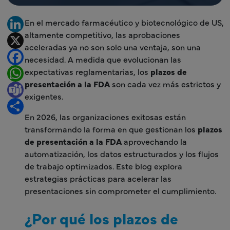
En el mercado farmacéutico y biotecnológico de US,
LinkedIn
altamente competitivo, las aprobaciones
X
aceleradas ya no son solo una ventaja, son una
Facebook
necesidad. A medida que evolucionan las
expectativas reglamentarias, los
plazos de
WhatsApp
presentación a la FDA
son cada vez más estrictos y
Teams
exigentes.
Share
En 2026, las organizaciones exitosas están
transformando la forma en que gestionan los
plazos
de presentación a la FDA
aprovechando la
automatización, los datos estructurados y los flujos
de trabajo optimizados. Este blog explora
estrategias prácticas para acelerar las
presentaciones sin comprometer el cumplimiento.
¿Por qué los plazos de