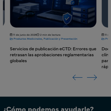
11 de junio de 2026
2 min de lectura
11 de juni
Productos Medicinales
,
Publicación y Presentación
Productos
Servicios de publicación eCTD: Errores que
Documen
retrasan las aprobaciones reglamentarias
clínicos
globales
para re
rápidas
¿Cómo podemos ayudarle?