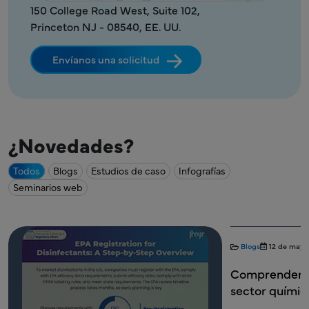
150 College Road West, Suite 102,
Princeton NJ - 08540, EE. UU.
Envíanos una solicitud
¿Novedades?
Todos
Blogs
Estudios de caso
Infografías
Seminarios web
Blogs
12 de mayo de 2025
Productos Químicos
Infografías
2 
Comprender el impacto de TSCA en el
Lista de ve
sector químico
de la EPA: 
y registro 