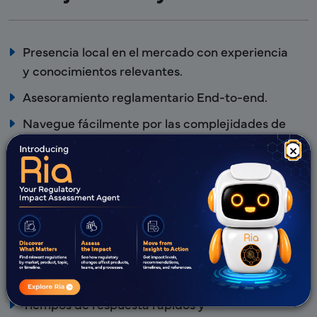
Presencia local en el mercado con experiencia
y conocimientos relevantes.
Asesoramiento reglamentario End-to-end.
Navegue fácilmente por las complejidades de
las Autoridades Reglamentarias.
×
Sólida red de socios en cualquier región.
Apoyo para las complejidades reglamentarias
específicas de la región.
Un enfoque estructurado y rentable para
garantizar el cumplimiento en escenarios
multimercado.
Tiempos de respuesta rápidos y