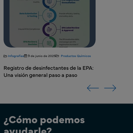
antimicrobi
s
A:
¿Cómo podemos
ayudarle?