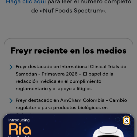
Haga clic aquí
para leer el número completo
de «Nuf Foods Spectrum».
Freyr reciente en los medios
Freyr destacado en International Clinical Trials de
Samedan - Primavera 2026 – El papel de la
redacción médica en el cumplimiento
reglamentario y el apoyo a litigios
Freyr destacado en AmCham Colombia - Cambio
regulatorio para productos biológicos en
Colombia
×
世界初のeCTD v4.0正式導入国・日本がグローバル
移行をリード Freyr、東京で無料ワークショップを