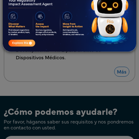
開催
Freyr destacado en Clinical Leader por sus
conocimientos sobre ensayos clínicos
descentralizados y la Guía Final 2024 de la FDA.
Freyr destacado en Today's Medical
Developments – HFE para el éxito de
Dispositivos Médicos.
Más
¿Cómo podemos ayudarle?
Por favor, háganos saber sus requisitos y nos pondremos
en contacto con usted.