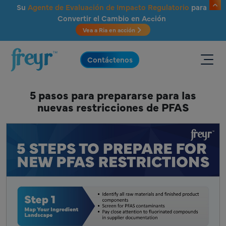
Saltar al contenido principal
Su
Agente de Evaluación de Impacto Regulatorio
para
Convertir el Cambio en Acción
Vea a Ria en acción
.
Contáctenos
5 pasos para prepararse para las
nuevas restricciones de PFAS