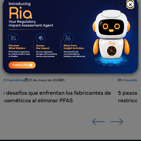
×
Cosméticos
13 de mayo de 2026
Co
s de
5 pasos para prepararse para las nuevas
Pan
restricciones de PFAS
de 