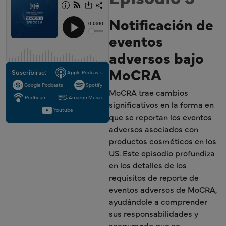
Notificación de
eventos
adversos bajo
MoCRA
Suscribirse:
Apple Podcasts
Google Podcasts
Spotify
MoCRA trae cambios
Podbean
Amazon Music
significativos en la forma en
Youtube
que se reportan los eventos
adversos asociados con
productos cosméticos en los
US. Este episodio profundiza
en los detalles de los
requisitos de reporte de
eventos adversos de MoCRA,
ayudándole a comprender
sus responsabilidades y
asegurando que se