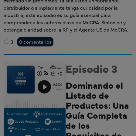
mercado sin problemas. Ya sea usted un fabricante,
distribuidor o simplemente tenga curiosidad por la
industria, este episodio es su guía esencial para
comprender a los actores clave de MoCRA. Sintonice y
obtenga claridad sobre la RP y el Agente US de MoCRA.
3
0 comentarios
Episodio 3
Dominando el
Listado de
Productos: Una
Guía Completa
Suscribirse:
Apple Podcasts
de los
Google Podcasts
Spotify
Podbean
Amazon Music
Requisitos de