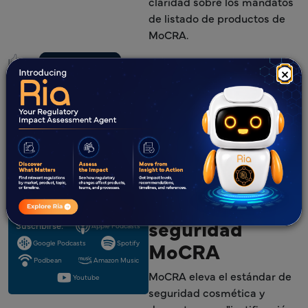
claridad sobre los mandatos
de listado de productos de
MoCRA.
3
0 comentarios
×
Episodio 4
Seguridad en el
punto de mira –
Justificación de
seguridad
Suscribirse:
Apple Podcasts
MoCRA
Google Podcasts
Spotify
Podbean
Amazon Music
MoCRA eleva el estándar de
Youtube
seguridad cosmética y