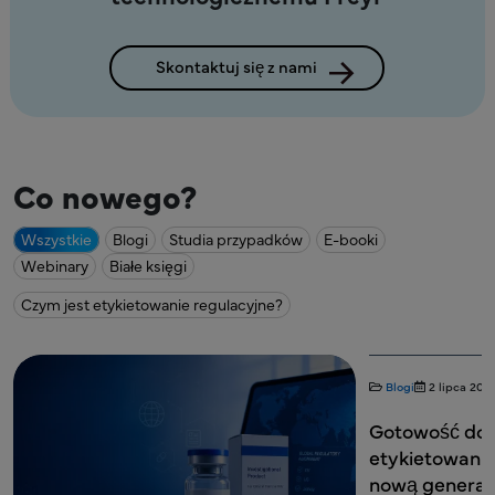
Skontaktuj się z nami
Co nowego?
Wszystkie
Blogi
Studia przypadków
E-booki
Webinary
Białe księgi
Czym jest etykietowanie regulacyjne?
Blogi
2 lipca 2026
Etykietowanie
Gotowość do cyfrowego
etykietowania: Przygotowanie na
nową generację informacji o