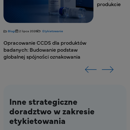
produkcie
kietowanie
 dla produktów
nie podstaw
ci oznakowania
Inne strategiczne
doradztwo w zakresie
etykietowania