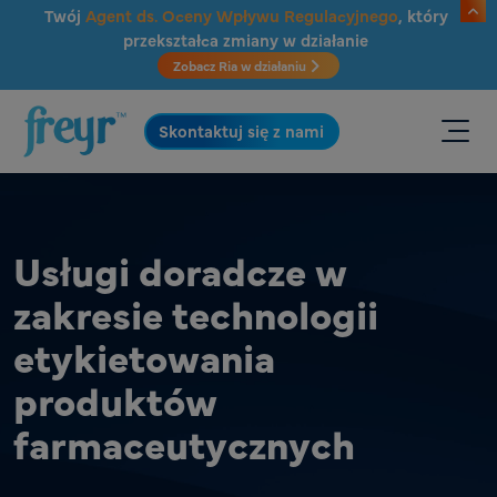
Przejdź do głównej treści
Twój
Agent ds. Oceny Wpływu Regulacyjnego
, który
przekształca zmiany w działanie
Zobacz Ria w działaniu
.
Skontaktuj się z nami
Usługi doradcze w
zakresie technologii
etykietowania
produktów
farmaceutycznych