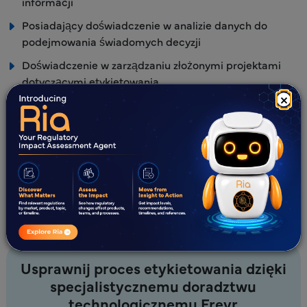
informacji
Posiadający doświadczenie w analizie danych do
podejmowania świadomych decyzji
Doświadczenie w zarządzaniu złożonymi projektami
dotyczącymi etykietowania
×
Zespół specjalistów posiadający Sprawy regulacyjne
Potwierdzone osiągnięcia w udanych partnerstwach z
klientami
Kompleksowe zrozumienie cyklu życia produktu
farmaceutycznego.
Usprawnij proces etykietowania dzięki
specjalistycznemu doradztwu
technologicznemu Freyr