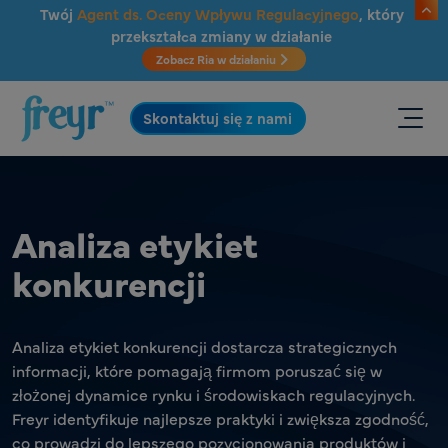
Przejdź do głównej treści
Twój
Agent ds. Oceny Wpływu Regulacyjnego
, który
przekształca zmiany w działanie
Zobacz Ria w działaniu
.
Skontaktuj się z nami
Analiza etykiet
konkurencji
Analiza etykiet konkurencji dostarcza strategicznych
informacji, które pomagają firmom poruszać się w
złożonej dynamice rynku i środowiskach regulacyjnych.
Freyr identyfikuje najlepsze praktyki i zwiększa zgodność,
co prowadzi do lepszego pozycjonowania produktów i