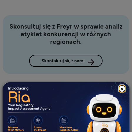
Skonsultuj się z Freyr w sprawie analiz
etykiet konkurencji w różnych
regionach.
Skontaktuj się z nami
×
Co nowego?
Wszystkie
Blogi
Studia przypadków
E-booki
Webinary
Białe księgi
Czym jest etykietowanie regulacyjne?