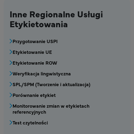
Inne Regionalne Usługi
Etykietowania
MPR – Blok menu Regionalnych Usług Etyki
Przygotowanie USPI
Etykietowanie UE
Etykietowanie ROW
Weryfikacja lingwistyczna
SPL/SPM (Tworzenie i aktualizacja)
Porównanie etykiet
Monitorowanie zmian w etykietach
referencyjnych
Test czytelności