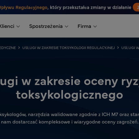
Wpływu Regulacyjnego
, który przekształca zmiany w działanie
Klienci
Spostrzeżenia
Firma
EDYCZNE
USŁUGI W ZAKRESIE TOKSYKOLOGII REGULACYJNEJ
USŁUGI W
ugi w zakresie oceny ry
toksykologicznego
ksykologów, narzędzia walidowane zgodnie z ICH M7 oraz st
nam dostarczać kompleksowe i wiarygodne oceny zagrożeń.