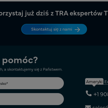
orzystaj już dziś z TRA ekspertów 
Skontaktuj się z nami
 pomóc?
, a skontaktujemy się z Państwem.
Ameryki
E
+1 90
sales