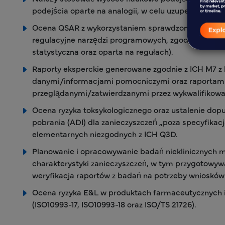
podejścia oparte na analogii, w celu uzupełnienia b
Ocena QSAR z wykorzystaniem sprawdzonych i zatw
regulacyjne narzędzi programowych, zgodnie z zale
statystyczna oraz oparta na regułach).
Raporty eksperckie generowane zgodnie z ICH M7 z
danymi/informacjami pomocniczymi oraz raportam
przeglądanymi/zatwierdzanymi przez wykwalifikowa
Ocena ryzyka toksykologicznego oraz ustalenie dop
pobrania (ADI) dla zanieczyszczeń „poza specyfikac
elementarnych niezgodnych z ICH Q3D.
Planowanie i opracowywanie badań nieklinicznych m
charakterystyki zanieczyszczeń, w tym przygotowyw
weryfikacja raportów z badań na potrzeby wniosków 
Ocena ryzyka E&L w produktach farmaceutycznych
(ISO10993-17, ISO10993-18 oraz ISO/TS 21726).