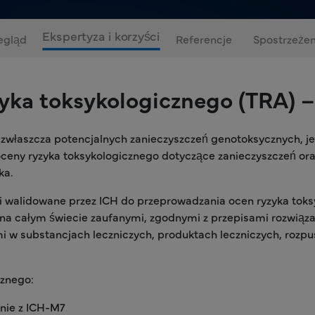
Ekspertyza i korzyści
egląd
Referencje
Spostrzeżen
zyka toksykologicznego (TRA) 
zwłaszcza potencjalnych zanieczyszczeń genotoksycznych, jes
ceny ryzyka toksykologicznego dotyczące zanieczyszczeń or
ka.
 i walidowane przez ICH do przeprowadzania ocen ryzyka toks
 na całym świecie zaufanymi, zgodnymi z przepisami rozwią
i w substancjach leczniczych, produktach leczniczych, rozp
cznego:
nie z ICH-M7