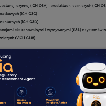
bstancji czynnej (ICH Q3A) i produktach leczniczych (ICH Q3
resztkowych (ICH Q3C)
ementarnych (ICH Q3D)
stancjami ekstrahowalnymi i wymywanymi (E&L) z systemów 
zniczych (VICH GL18)
zyka toksykologicznego (TRA)
dpowiednią strategię w
, w tym strategie i