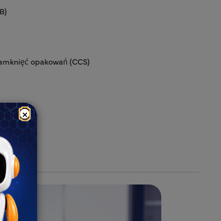
B)
zamknięć opakowań (CCS)
×