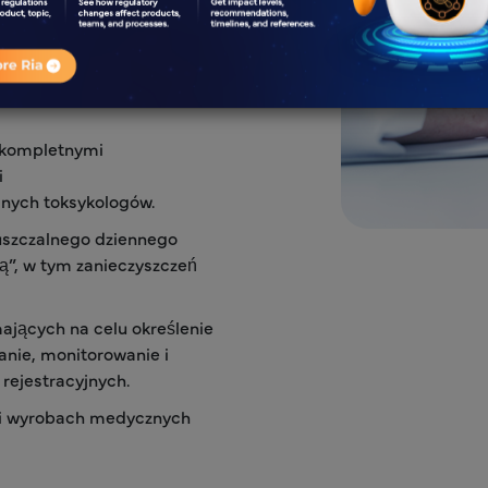
raków w danych.
ierdzonych przez organy
ceniami ICH (ocena
 kompletnymi
i
nych toksykologów.
uszczalnego dziennego
ją”, w tym zanieczyszczeń
ających na celu określenie
anie, monitorowanie i
rejestracyjnych.
 i wyrobach medycznych