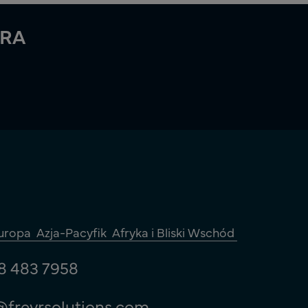
TRA
uropa
Azja-Pacyfik
Afryka i Bliski Wschód
8 483 7958
@freyrsolutions.com