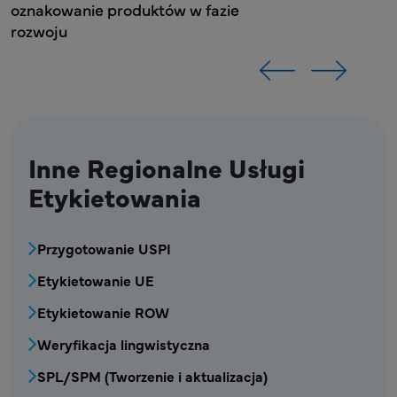
ie
Inne Regionalne Usługi
Etykietowania
MPR – Blok menu Regionalnych Usług Etyki
Przygotowanie USPI
Etykietowanie UE
Etykietowanie ROW
Weryfikacja lingwistyczna
SPL/SPM (Tworzenie i aktualizacja)