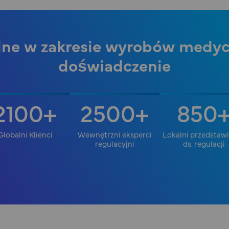
jne w zakresie wyrobów medy
doświadczenie
2100
2500
850
+
+
Globalni Klienci
Wewnętrzni eksperci
Lokalni przedstawi
regulacyjni
ds. regulacji