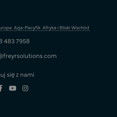
uropa
Azja-Pacyfik
Afryka i Bliski Wschód
8 483 7958
@freyrsolutions.com
uj się z nami