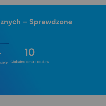
cznych – Sprawdzone
10
+
Globalne centra dostaw
ciele