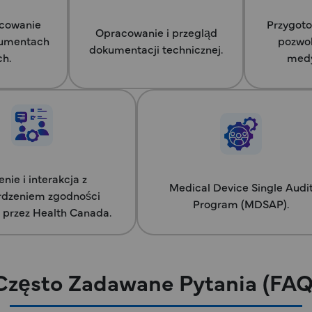
acowanie
Przygoto
Opracowanie i przegląd
okumentach
pozwol
dokumentacji technicznej.
ch.
medy
enie i interakcja z
Medical Device Single Audi
rdzeniem zgodności
Program (MDSAP).
 przez Health Canada.
Często Zadawane Pytania (FAQ