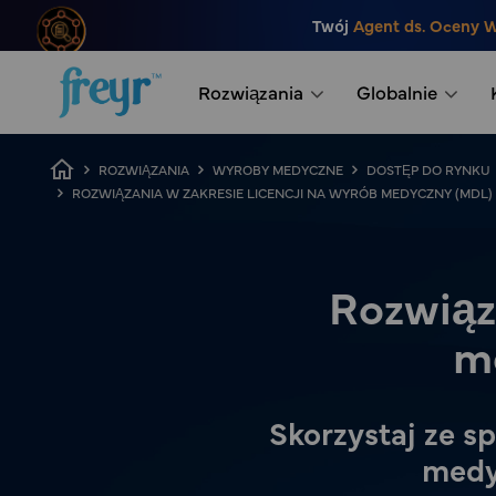
Przejdź do głównej treści
Twój
Agent ds. Oceny 
.
Rozwiązania
Globalnie
Breadcrumb
ROZWIĄZANIA
WYROBY MEDYCZNE
DOSTĘP DO RYNKU
ROZWIĄZANIA W ZAKRESIE LICENCJI NA WYRÓB MEDYCZNY (MDL)
Rozwiąza
m
Skorzystaj ze sp
medy