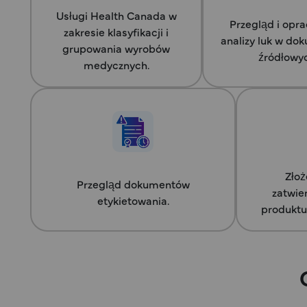
Usługi Health Canada w
Przegląd i opr
zakresie klasyfikacji i
analizy luk w d
grupowania wyrobów
źródłowy
medycznych.
Złoż
Przegląd dokumentów
zatwie
etykietowania.
produktu