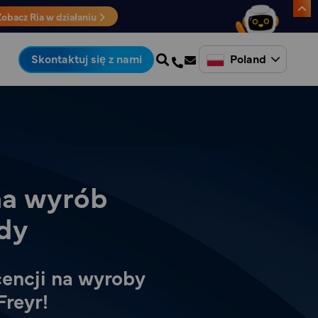
Zobacz Ria w działaniu
Poland
Skontaktuj się z nami
 na wyrób
dy
icencji na wyroby
reyr!