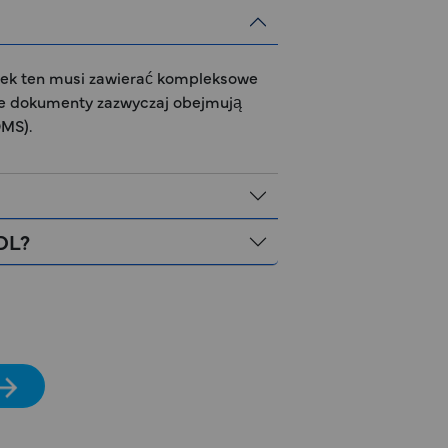
sek ten musi zawierać kompleksowe
we dokumenty zazwyczaj obejmują
QMS).
DL?