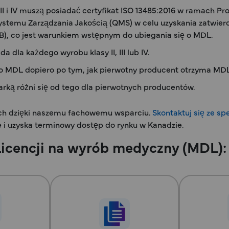
II i IV muszą posiadać certyfikat ISO 13485:2016 w ramach
ystemu Zarządzania Jakością (QMS) w celu uzyskania zatwi
B), co jest warunkiem wstępnym do ubiegania się o MDL.
dla każdego wyrobu klasy II, III lub IV.
o MDL dopiero po tym, jak pierwotny producent otrzyma MDL
rką różni się od tego dla pierwotnych producentów.
ch dzięki naszemu fachowemu wsparciu.
Skontaktuj się ze sp
 i uzyska terminowy dostęp do rynku w Kanadzie.
Licencji na wyrób medyczny (MDL):