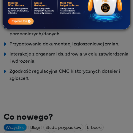
przypadku proponowanych zmian.
Wdrożenie strategii i harmonogramów.
Wytyczne dotyczące dokumentów
pomocniczych/danych.
Przygotowanie dokumentacji zgłoszeniowej zmian.
Interakcje z organami ds. zdrowia w celu zatwierdzenia
i wdrożenia.
Zgodność regulacyjna CMC historycznych dossier i
zgłoszeń.
Co nowego?
Wszystkie
Blogi
Studia przypadków
E-booki