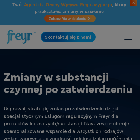
Przejdź do głównej treści
Twój
Agent ds. Oceny Wpływu Regulacyjnego
, który
przekształca zmiany w działanie
Zobacz Ria w działaniu
.
Skontaktuj się z nami
Zmiany w substancji
czynnej po zatwierdzeniu
Usprawnij strategię zmian po zatwierdzeniu dzięki
specjalistycznym usługom regulacyjnym Freyr dla
produktów leczniczych/substancji. Nasz zespół oferuje
spersonalizowane wsparcie dla wszystkich rodzajów
zmian, zapewniając zgodność, minimalizując opóźnienia i