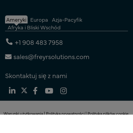
Ameryki
Europa
Azja-Pacyfik
Afryka i Bliski Wschód
+1 908 483 7958
sales@freyrsolutions.com
Skontaktuj się z nami
Warunki użytkowania
|
Polityka prywatności
|
Polityka plików cookie
© Prawa autorskie 2026
Freyr.
Wszelkie prawa zastrzeżone.