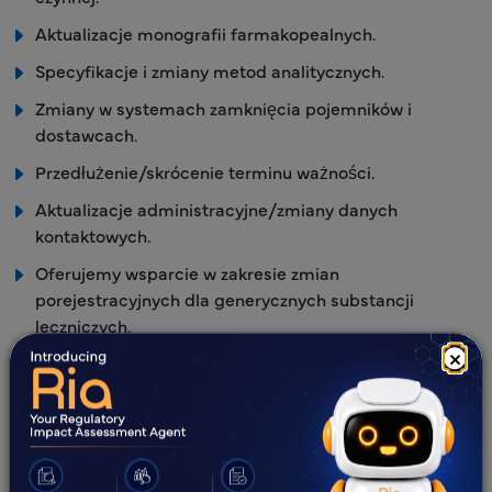
Aktualizacje monografii farmakopealnych.
Specyfikacje i zmiany metod analitycznych.
Zmiany w systemach zamknięcia pojemników i
dostawcach.
Przedłużenie/skrócenie terminu ważności.
Aktualizacje administracyjne/zmiany danych
kontaktowych.
Oferujemy wsparcie w zakresie zmian
porejestracyjnych dla generycznych substancji
leczniczych.
×
Ponadto, Freyr oferuje producentom produktów
leczniczych następujące usługi:
Wsparcie w zakresie kontroli zmian i ocena zmian.
Konsultacje dotyczące strategii składania wniosków w