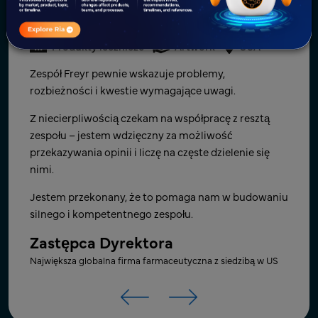
Produkty lecznicze
Artwork
Kanada
Produkty lecznicze
Artwork
USA
Produkty lecznicze
Artwork
USA
Bardzo dziękuję za pracę nad tymi kwestiami i
Wielkie uznanie dla Was wszystkich za wspaniałą
Zespół Freyr pewnie wskazuje problemy,
potraktowanie ich priorytetowo. Państwa pomoc
pracę zespołową! W pojedynkę możemy zrobić tak
rozbieżności i kwestie wymagające uwagi.
jest naprawdę doceniana.
niewiele; razem możemy osiągnąć tak wiele.
Z niecierpliwością czekam na współpracę z resztą
Menedżer produktu
Z niecierpliwością czekam na kolejny kamień milowy
zespołu – jestem wdzięczny za możliwość
i przyszłą współpracę przy nowych projektach.
przekazywania opinii i liczę na częste dzielenie się
Globalna firma farmaceutyczna produkująca leki
generyczne z siedzibą w Kanadzie
nimi.
SVP - R&D (Gotowa Postać
Dawkowania)
Jestem przekonany, że to pomaga nam w budowaniu
silnego i kompetentnego zespołu.
Firma CRO z siedzibą w US, która koncentruje się na nauce o
materiałach i inżynierii w rozwoju leków
Zastępca Dyrektora
Największa globalna firma farmaceutyczna z siedzibą w US