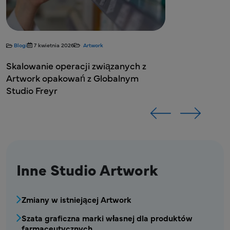
Inne Studio Artwork
MPR - Blok Menu Studio Artwork
Zmiany w istniejącej Artwork
Szata graficzna marki własnej dla produktów
farmaceutycznych