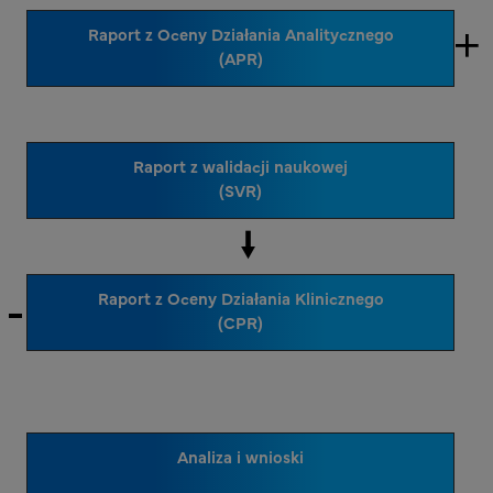
Raport z Oceny Działania Analitycznego
(APR)
Raport z walidacji naukowej
(SVR)
Raport z Oceny Działania Klinicznego
(CPR)
Analiza i wnioski