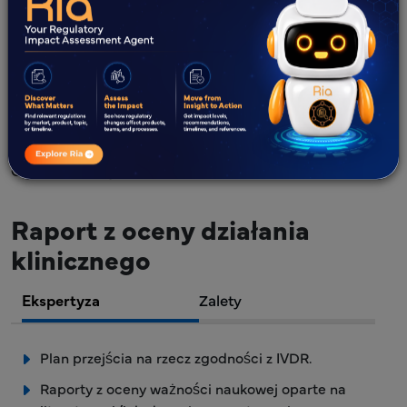
skorelowanych z określoną chorobą kliniczną,
procesem fizjologicznym lub patologicznym, lub
zgodnie z populacją docelową i zamierzonym
użytkownikiem.”
Z ponad dziesięcioletnim doświadczeniem i
dedykowanym zespołem ekspertów w dziedzinie, Freyr
stworzył solidny model dostarczania wysokiej jakości
CPR dla złożonych produktów.
Raport z oceny działania
klinicznego
Ekspertyza
Zalety
Plan przejścia na rzecz zgodności z IVDR.
Raporty z oceny ważności naukowej oparte na