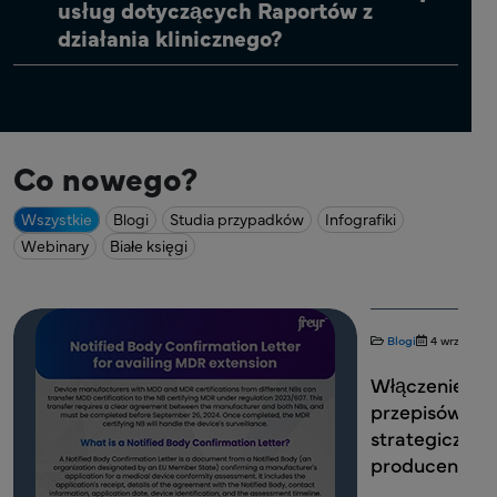
usług dotyczących Raportów z
działania klinicznego?
Co nowego?
Wszystkie
Blogi
Studia przypadków
Infografiki
Webinary
Białe księgi
Blogi
4 września 2
Włączenie no
przepisów am
strategiczne 
producentów