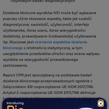
rutynowych badań diagnostycznych
Działanie kliniczne wyrobów IVD może być wykazane
poprzez różne stosowne aspekty, takie jak czułość
diagnostyczna, swoistość, użyteczność, interfejs
użytkownika, iloraz szans, iloraz wiarygodności
dodatniej, przewidywane środowisko(a) użytkowania
itp. Kluczowe jest
ocenienie aspektów działania
klinicznego
z istotnością statystyczną, w tym
uwzględnienie przedziałów ufności oraz ocena wpływu
wyników na wiarygodność przewidzianego
zastosowania.
Raport CPR jest sporządzany na podstawie badań
działania klinicznego przeprowadzonych zgodnie z
Załącznikiem XIII rozporządzenia UE IVDR 2017/746.
Artykuł 2 rozporządzenia UE IVDR 2017/746 definiuje
badania działania klinicznego jako „działanie kliniczne”
×
jako: „zdolność wyrobu do uzyskiwania wyników