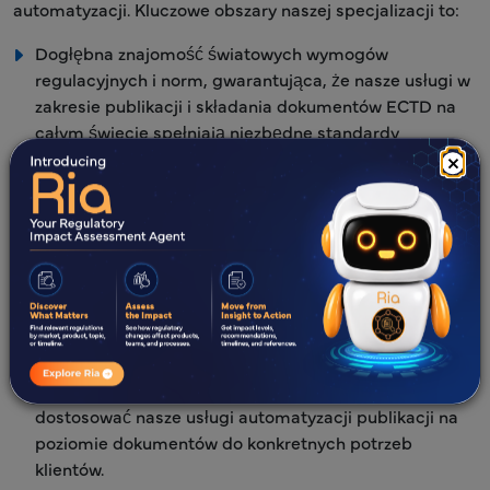
automatyzacji. Kluczowe obszary naszej specjalizacji to:
Dogłębna znajomość światowych wymogów
regulacyjnych i norm, gwarantująca, że nasze usługi w
zakresie publikacji i składania dokumentów ECTD na
całym świecie spełniają niezbędne standardy
zgodności.
×
Biegłość we wdrażaniu rozwiązań z zakresu
automatyzacji procesów robotycznych (RPA), uczenia
maszynowego (ML) oraz przetwarzania języka
naturalnego (NLP) w celu zwiększenia wydajności
operacyjnej.
Dzięki doświadczeniu zdobytemu w różnych branżach,
w tym w sektorze produktów biologicznych, wyroby
medyczne i farmaceutyków, jesteśmy w stanie
dostosować nasze usługi automatyzacji publikacji na
poziomie dokumentów do konkretnych potrzeb
klientów.