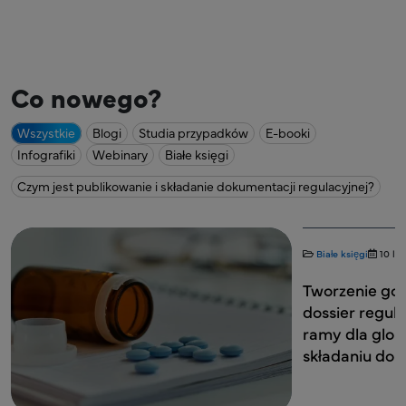
Co nowego?
Wszystkie
Blogi
Studia przypadków
E-booki
Infografiki
Webinary
Białe księgi
Czym jest publikowanie i składanie dokumentacji regulacyjnej?
Białe księgi
10 lipca 2026
Publikowanie i przesyłanie
Blogi
1
Tworzenie gotowych do złożenia
Jakość
dossier regulacyjnych: Strategiczne
Staje 
ramy dla globalnego sukcesu w
Global
składaniu dokumentów