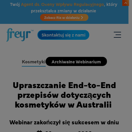
Przejdź do głównej treści
Twój
Agent ds. Oceny Wpływu Regulacyjnego
, który
przekształca zmiany w działanie
Zobacz Ria w działaniu
.
Skontaktuj się z nami
Kosmetyki
Archiwalne Webinarium
Upraszczanie End-to-End
przepisów dotyczących
kosmetyków w Australii
Webinar zakończył się sukcesem w dniu