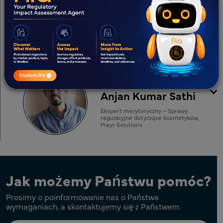
Organizator
Sanjana Vij
Kierownik ds. realizacji - Produkty
konsumenckie, Freyr Solutions
Prelegent
Anjan Kumar Sathi
Ekspert merytoryczny – Sprawy
regulacyjne dotyczące kosmetyków,
Freyr Solutions
Jak możemy Państwu pomóc?
Prosimy o poinformowanie nas o Państwa
wymaganiach, a skontaktujemy się z Państwem.