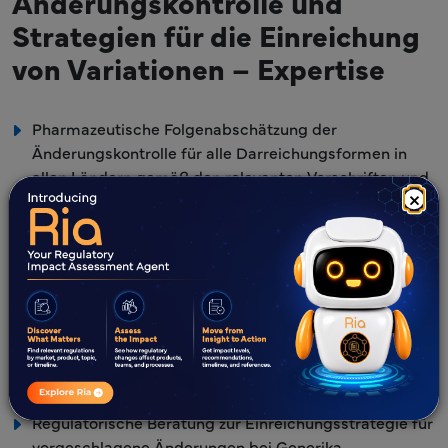
Änderungskontrolle und
Strategien für die Einreichung
von Variationen – Expertise
Pharmazeutische Folgenabschätzung der
Änderungskontrolle für alle Darreichungsformen in
allen Ländern gemäß den relevanten Vorschriften und
×
Leitlinien
Erstellung einer relevanten MAA-
Änderungsantragsstrategie
Erstellung unterstützender regulatorischer
Dokumentation (z.B. überarbeitete Abschnitte von
Modul 3, Dokumentation von Modul 1) und
Zusammenstellung von Einreichungsunterlagen für
Fertigprodukte und APIs
Regulatorische Beratung zur Einreichungsstrategie für
vorgeschlagene Änderungen bei Generika