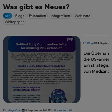
Was gibt es Neues?
Alle
Blogs
Fallstudien
Infografiken
Webinare
Whitepaper
Blogs
4. Septemb
Die Übernahme
die US-amerik
Ein strategisc
von Medizinp
Infografiken
5. September 2025
EU-Konformität