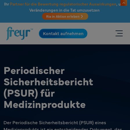
Zum Hauptinhalt springen
Ihr
Partner für die Bewertung regulatorischer Auswirkungen
, um
Veränderungen in die Tat umzusetzen
Ria in Aktion erleben
.
Kontakt aufnehmen
Periodischer
Sicherheitsbericht
(PSUR) für
Medizinprodukte
Der Periodische Sicherheitsbericht (PSUR) eines
Medizinprodukts ist ein entscheidendes Dokument, das