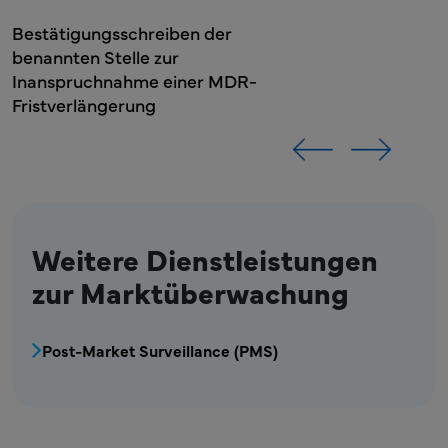
Bestätigungsschreiben der
benannten Stelle zur
Inanspruchnahme einer MDR-
Fristverlängerung
Weitere Dienstleistungen
zur Marktüberwachung
Menüblock für Medizinprodukte-Post-Market 
Post-Market Surveillance (PMS)