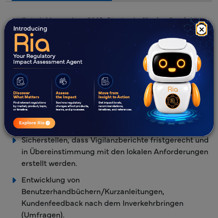
Entwicklung einer PMS-Strategie für das Produkt
×
basierend auf dem Risikoprofil.
Ermittlung der Anforderungen der
EU MDR
Post-
Market Surveillance, der
IVDR
Post-Market
Surveillance
, ISO 13485-2016
,
21CFR
und von
Leitfäden, um die effektive Implementierung eines
Post-Market Surveillance Systems zu ermöglichen.
Bewertung bestehender PMS-Daten zur
Sicherstellung der ziellandspezifischen Konformität.
Sicherstellen, dass Vigilanzberichte fristgerecht und
in Übereinstimmung mit den lokalen Anforderungen
erstellt werden.
Entwicklung von
Benutzerhandbüchern/Kurzanleitungen,
Kundenfeedback nach dem Inverkehrbringen
(Umfragen).