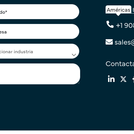
Américas
+1 90
sales
Contacta