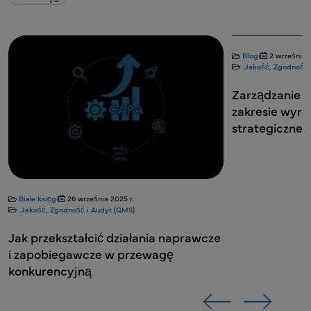
Blogi
2 września 2
Jakość, Zgodność 
Zarządzanie s
zakresie wyr
strategiczne 
Białe księgi
26 września 2025 r.
Jakość, Zgodność i Audyt (QMS)
Jak przekształcić działania naprawcze
i zapobiegawcze w przewagę
konkurencyjną