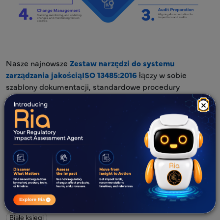
Nasze najnowsze
Zestaw narzędzi do systemu
zarządzania jakościąISO 13485:2016
łączy w sobie
szablony dokumentacji, standardowe procedury
operacyjne (SOP) oraz wsparcie ekspertów, aby
×
usprawnić Twoją pracę i zapewnić łatwe spełnienie
wszystkich wytycznych i przepisów.
Dowiedz się więcej o
kluczowych elementach systemu
zarządzania jakością (QMS) dla wyroby medyczne.
Co nowego?
Wszystkie
Blogi
Studia przypadków
Infografiki
Białe księgi