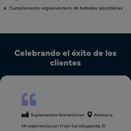
Cumplimiento reglamentario de bebidas alcohólicas
Celebrando el éxito de los
clientes
Suplementos Alimenticios
Suplementos Alimenticios
Suplementos Alimenticios
Alemania
Países Bajos
Freyr superó nuestras expectativas al
Mi experiencia con Freyr fue estupenda. El