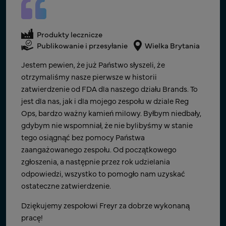
Wyroby medyczne
Produkty lecznicze
Produkty lecznicze
Przygotowanie i składanie dokumentacji
USA
Publikowanie i przesyłanie
Wielka Brytania
Publikowanie i przesyłanie
Wielka Brytania
Komunikacja i praktyczna znajomość wymagań RA –
Chcielibyśmy docenić szybki TAT firmy Freyr w celu
Jestem pewien, że już Państwo słyszeli, że
takie było nasze doświadczenie w Indiach. Szybka
przeprowadzenia pilnego zgłoszenia wymaganego
otrzymaliśmy nasze pierwsze w historii
reakcja i chęć odbycia rozmów w celu wyjaśnienia
przez FDA. Ich efektywność, staranność,
zatwierdzenie od FDA dla naszego działu Brands. To
wymagań. Bardzo zadowoleni z pracy RA wykonanej
doskonałość, poczucie pilności i priorytetowe
jest dla nas, jak i dla mojego zespołu w dziale Reg
w Indiach, skorzystalibyśmy z niej na innych rynkach.
podejście świadczą o dużej elastyczności.
Ops, bardzo ważny kamień milowy. Byłbym niedbały,
Jesteśmy usatysfakcjonowani.
gdybym nie wspomniał, że nie bylibyśmy w stanie
Proszę kontynuować tę wspaniałą pracę, ponieważ w
tego osiągnąć bez pomocy Państwa
Dyrektor ds. Spraw regulacyjnych
nadchodzącym roku mamy wiele ważnych celów do
zaangażowanego zespołu. Od początkowego
zrealizowania.
Firma z siedzibą we Francji, wiodący globalny dostawca
zgłoszenia, a następnie przez rok udzielania
produktów do pielęgnacji zdrowia kobiet
odpowiedzi, wszystko to pomogło nam uzyskać
Ed Venkat
ostateczne zatwierdzenie.
Globalny Lider Techniczny CMC
Dziękujemy zespołowi Freyr za dobrze wykonaną
pracę!