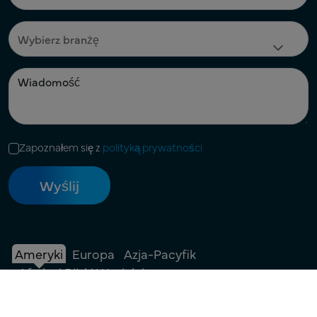
Zapoznałem się z
polityką prywatności
Ameryki
Europa
Azja-Pacyfik
Afryka i Bliski Wschód
+1 908 483 7958