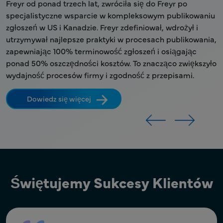
Freyr od ponad trzech lat, zwróciła się do Freyr po
k
specjalistyczne wsparcie w kompleksowym publikowaniu
p
zgłoszeń w US i Kanadzie. Freyr zdefiniował, wdrożył i
z
utrzymywał najlepsze praktyki w procesach publikowania,
z
zapewniając 100% terminowość zgłoszeń i osiągając
r
a
ponad 50% oszczędności kosztów. To znacząco zwiększyło
wydajność procesów firmy i zgodność z przepisami.
Dowiedz się więcej
Świętujemy Sukcesy Klientów