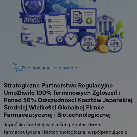
Publikowanie i przesyłanie
Strategiczne Partnerstwo Regulacyjne
E
Umożliwiło 100% Terminowych Zgłoszeń i
P
a
Ponad 50% Oszczędności Kosztów Japońskiej
M
Średniej Wielkości Globalnej Firmie
S
Farmaceutycznej i Biotechnologicznej
a
M
Japońska średniej wielkości globalna firma
w
farmaceutyczna i biotechnologiczna, współpracująca z
e