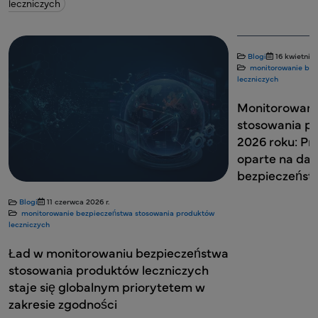
leczniczych
Blogi
16 kwietnia
monitorowanie bez
leczniczych
Monitorowani
stosowania p
2026 roku: Pr
oparte na dan
bezpieczeńs
Blogi
11 czerwca 2026 r.
monitorowanie bezpieczeństwa stosowania produktów
leczniczych
Ład w monitorowaniu bezpieczeństwa
stosowania produktów leczniczych
staje się globalnym priorytetem w
zakresie zgodności