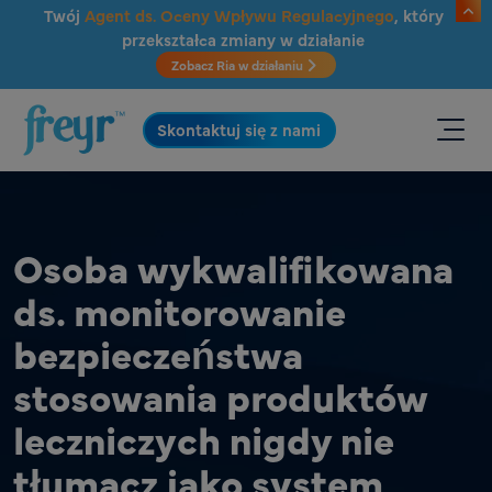
Przejdź do głównej treści
Twój
Agent ds. Oceny Wpływu Regulacyjnego
, który
przekształca zmiany w działanie
Zobacz Ria w działaniu
.
Skontaktuj się z nami
Osoba wykwalifikowana
ds. monitorowanie
bezpieczeństwa
stosowania produktów
leczniczych nigdy nie
tłumacz jako system