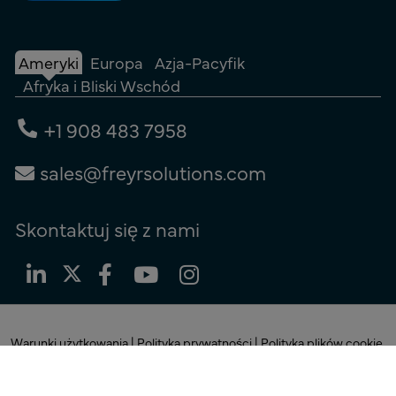
Ameryki
Europa
Azja-Pacyfik
Afryka i Bliski Wschód
+1 908 483 7958
sales@freyrsolutions.com
Skontaktuj się z nami
Warunki użytkowania
|
Polityka prywatności
|
Polityka plików cookie
© Prawa autorskie 2026
Freyr.
Wszelkie prawa zastrzeżone.