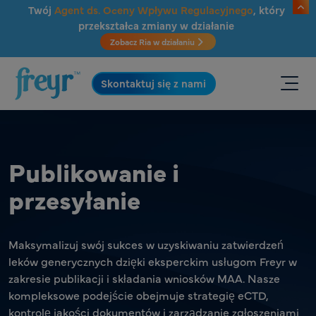
Przejdź do głównej treści
Twój
Agent ds. Oceny Wpływu Regulacyjnego
, który
przekształca zmiany w działanie
Zobacz Ria w działaniu
.
Skontaktuj się z nami
Publikowanie i
przesyłanie
Maksymalizuj swój sukces w uzyskiwaniu zatwierdzeń
leków generycznych dzięki eksperckim usługom Freyr w
zakresie publikacji i składania wniosków MAA. Nasze
kompleksowe podejście obejmuje strategię eCTD,
kontrolę jakości dokumentów i zarządzanie zgłoszeniami