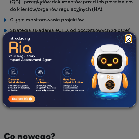
(QC) i przeglądów dokumentów przed ich przesłaniem
do klientów/organów regulacyjnych (HA).
Ciągłe monitorowanie projektów
Strategia składania eCTD, od początkowych zgłoszeń
po zarządzanie cyklem życia produktu, zgodna z
×
wymaganiami organu regulacyjnego dotyczącymi
składania ANDA
Tworzenie szczegółowego narzędzia do śledzenia
wszystkich zmian wprowadzonych przez cały cykl życia
publikacji
Freyr SUBMIT PRO - Narzędzie do publikowania i
składania dokumentacji regulacyjnej
Co nowego?