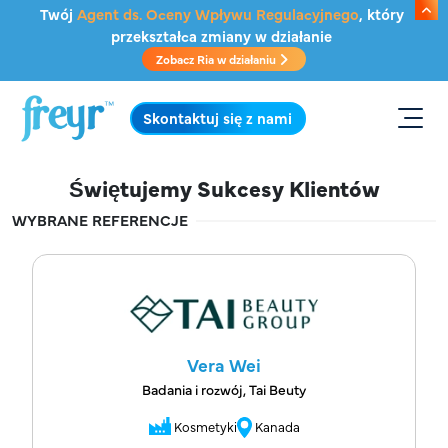
Przejdź do głównej treści
Twój
Agent ds. Oceny Wpływu Regulacyjnego
, który
przekształca zmiany w działanie
Zobacz Ria w działaniu
.
Skontaktuj się z nami
Świętujemy Sukcesy Klientów
WYBRANE REFERENCJE
Vera Wei
Badania i rozwój, Tai Beuty
Kosmetyki
Kanada