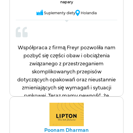
napary
Suplementy diety
Holandia
Współpraca z firmą Freyr pozwoliła nam
pozbyć się części obaw i obciążenia
związanego z przestrzeganiem
skomplikowanych przepisów
dotyczących opakowań oraz nieustannie
zmieniających się wymagań i sytuacji
rynkowej. Teraz mamy pewność, że
pozostając w kontakcie z tą firmą,
jesteśmy w dobrych rękach. Jeśli Państwa
firma również boryka się z trudnościami
w zrozumieniu skomplikowanych
Poonam Dharman