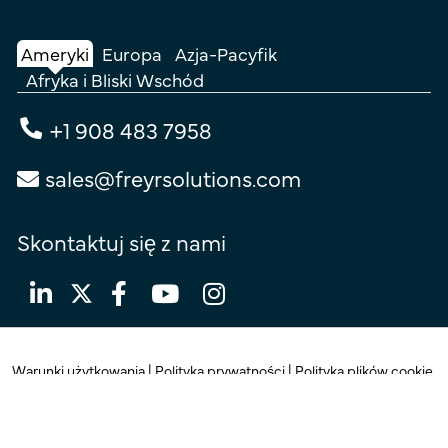
Ameryki
Europa
Azja-Pacyfik
Afryka i Bliski Wschód
+1 908 483 7958
sales@freyrsolutions.com
Skontaktuj się z nami
Warunki użytkowania
|
Polityka prywatności
|
Polityka plików cookie
© Prawa autorskie 2026
Freyr.
Wszelkie prawa zastrzeżone.