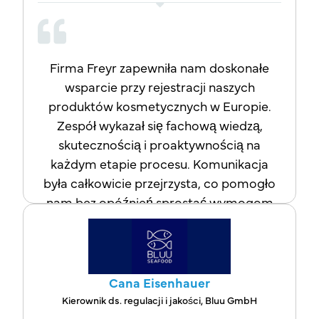
Firma Freyr zapewniła nam doskonałe
wsparcie przy rejestracji naszych
produktów kosmetycznych w Europie.
Zespół wykazał się fachową wiedzą,
skutecznością i proaktywnością na
każdym etapie procesu. Komunikacja
była całkowicie przejrzysta, co pomogło
nam bez opóźnień sprostać wymogom
regulacyjnym. Realizacja zleceń idealnie
pokrywała się z tym, co obiecano na
początku. Żadnych niespodzianek,
żadnych opóźnień – po prostu sprawna i
Cana Eisenhauer
przejrzysta obsługa od początku do
Kierownik ds. regulacji i jakości, Bluu GmbH
końca. Jesteśmy bardzo zadowoleni z ich