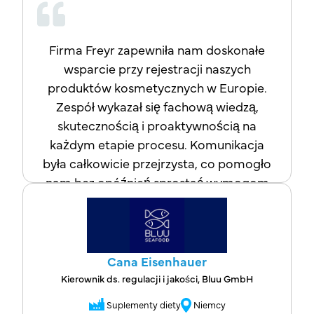
związanych z przepisami dotyczącymi
opakowań.
Firma Freyr zapewniła nam doskonałe
wsparcie przy rejestracji naszych
produktów kosmetycznych w Europie.
Zespół wykazał się fachową wiedzą,
skutecznością i proaktywnością na
każdym etapie procesu. Komunikacja
była całkowicie przejrzysta, co pomogło
nam bez opóźnień sprostać wymogom
regulacyjnym. Realizacja zleceń idealnie
pokrywała się z tym, co obiecano na
początku. Żadnych niespodzianek,
żadnych opóźnień – po prostu sprawna i
Cana Eisenhauer
przejrzysta obsługa od początku do
Kierownik ds. regulacji i jakości, Bluu GmbH
końca. Jesteśmy bardzo zadowoleni z ich
Suplementy diety
Niemcy