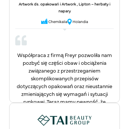
wymogów dotyczących zgodności
Artwork ds. opakowań i Artwork , Lipton – herbaty i
opakowań, gorąco polecam firmę Freyr
napary
jako niezawodnego i wartościowego
Chemikalia
Holandia
partnera w zakresie projektów
związanych z przepisami dotyczącymi
opakowań.
Współpraca z firmą Freyr pozwoliła nam
pozbyć się części obaw i obciążenia
związanego z przestrzeganiem
skomplikowanych przepisów
dotyczących opakowań oraz nieustannie
zmieniających się wymagań i sytuacji
rynkowej. Teraz mamy pewność, że
pozostając w kontakcie z tą firmą,
jesteśmy w dobrych rękach. Jeśli Państwa
firma również boryka się z trudnościami