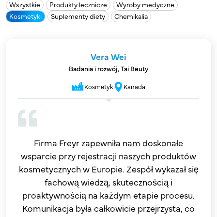
Wszystkie
Produkty lecznicze
Wyroby medyczne
początku. Żadnych niespodzianek,
Kosmetyki
Suplementy diety
Chemikalia
żadnych opóźnień – po prostu sprawna i
przejrzysta obsługa od początku do
końca. Jesteśmy bardzo zadowoleni z ich
Vera Wei
usług.
Badania i rozwój, Tai Beuty
Kosmetyki
Kanada
Firma Freyr zapewniła nam doskonałe
wsparcie przy rejestracji naszych produktów
kosmetycznych w Europie. Zespół wykazał się
fachową wiedzą, skutecznością i
proaktywnością na każdym etapie procesu.
Komunikacja była całkowicie przejrzysta, co