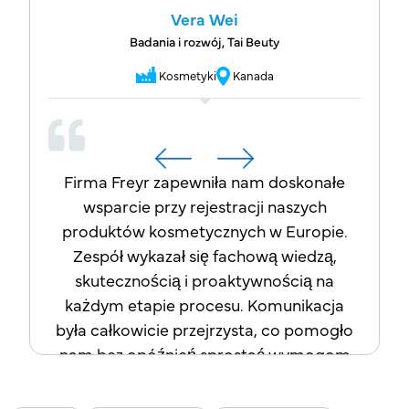
w zrozumieniu skomplikowanych
Vera Wei
wymogów dotyczących zgodności
Badania i rozwój, Tai Beuty
opakowań, gorąco polecam firmę Freyr
Kosmetyki
Kanada
jako niezawodnego i wartościowego
partnera w zakresie projektów
związanych z przepisami dotyczącymi
opakowań.
Firma Freyr zapewniła nam doskonałe
wsparcie przy rejestracji naszych
produktów kosmetycznych w Europie.
Zespół wykazał się fachową wiedzą,
skutecznością i proaktywnością na
każdym etapie procesu. Komunikacja
była całkowicie przejrzysta, co pomogło
nam bez opóźnień sprostać wymogom
regulacyjnym. Realizacja zleceń idealnie
pokrywała się z tym, co obiecano na