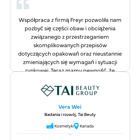
Współpraca z firmą Freyr pozwoliła nam
pozbyć się części obaw i obciążenia
związanego z przestrzeganiem
skomplikowanych przepisów
dotyczących opakowań oraz nieustannie
zmieniających się wymagań i sytuacji
rynkowej. Teraz mamy pewność, że
pozostając w kontakcie z tą firmą,
jesteśmy w dobrych rękach. Jeśli Państwa
firma również boryka się z trudnościami
w zrozumieniu skomplikowanych
Vera Wei
wymogów dotyczących zgodności
Badania i rozwój, Tai Beuty
opakowań, gorąco polecam firmę Freyr
Kosmetyki
Kanada
jako niezawodnego i wartościowego
partnera w zakresie projektów