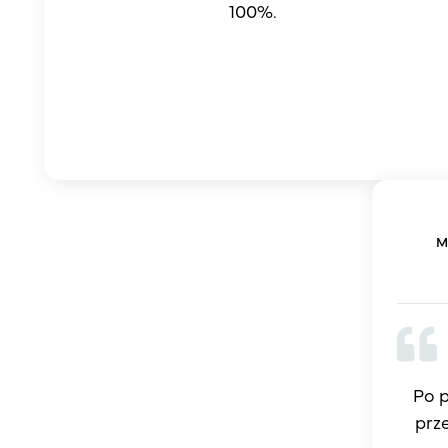
100%.
M
Po p
prz