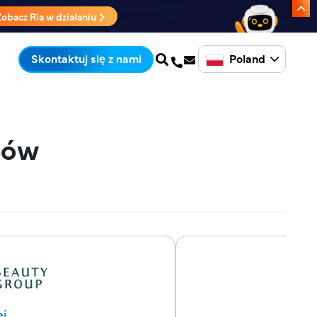
Zobacz Ria w działaniu
Poland
Skontaktuj się z nami
tów
ei