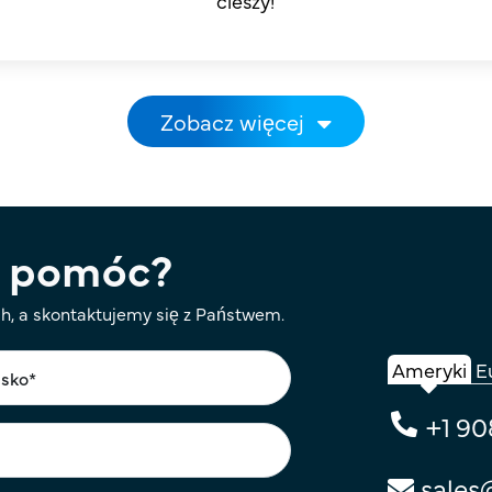
cieszy!
Zobacz więcej
 pomóc?
, a skontaktujemy się z Państwem.
Ameryki
E
+1 90
sales