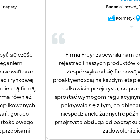
 i napary
Badania i rozwój,
Kosmetyki
yć się części
Firma Freyr zapewniła nam d
rzeganiem
rejestracji naszych produktów 
pakowań oraz
Zespół wykazał się fachową w
acji rynkowej.
proaktywnością na każdym etapie
ie z tą firmą,
całkowicie przejrzysta, co p
irma również
sprostać wymogom regulacyjnym. 
omplikowanych
pokrywała się z tym, co obiec
ań, gorąco
niespodzianek, żadnych opóźni
artościowego
przejrzysta obsługa od początku
z przepisami
zadowoleni z i