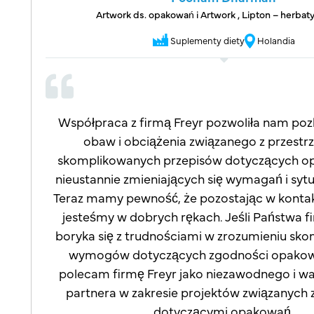
Artwork ds. opakowań i Artwork , Lipton – herbaty
Suplementy diety
Holandia
sze
Współpraca z firmą Freyr pozwoliła nam pozb
iny
obaw i obciążenia związanego z przest
m,
skomplikowanych przepisów dotyczących o
nie
nieustannie zmieniających się wymagań i sytu
Teraz mamy pewność, że pozostając w kontakc
jesteśmy w dobrych rękach. Jeśli Państwa f
boryka się z trudnościami w zrozumieniu sk
wymogów dotyczących zgodności opakow
polecam firmę Freyr jako niezawodnego i w
partnera w zakresie projektów związanych 
dotyczącymi opakowań.