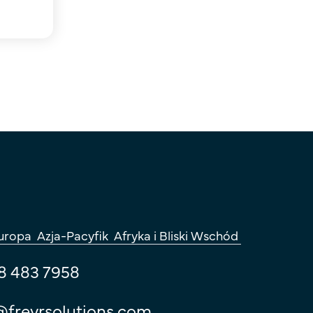
uropa
Azja-Pacyfik
Afryka i Bliski Wschód
8 483 7958
@freyrsolutions.com