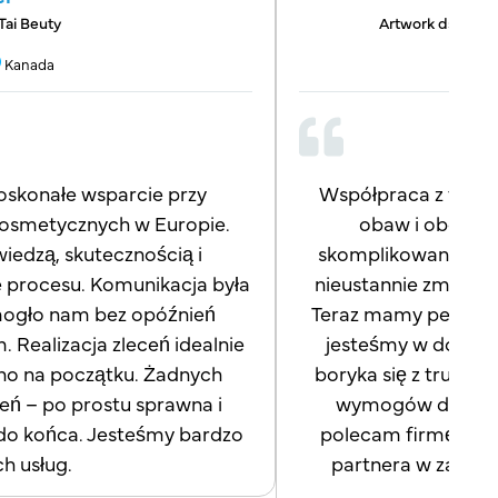
 Tai Beuty
Artwork ds. opako
Kanada
oskonałe wsparcie przy
Współpraca z firmą 
kosmetycznych w Europie.
obaw i obciąże
iedzą, skutecznością i
skomplikowanych p
 procesu. Komunikacja była
nieustannie zmienia
omogło nam bez opóźnień
Teraz mamy pewność,
Realizacja zleceń idealnie
jesteśmy w dobrych
ano na początku. Żadnych
boryka się z trudn
eń – po prostu sprawna i
wymogów dotyczą
 do końca. Jesteśmy bardzo
polecam firmę Frey
ch usług.
partnera w zakres
do