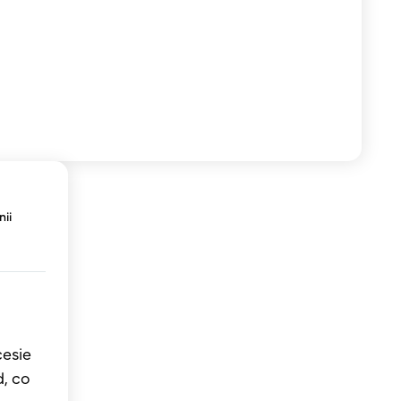
ii
cesie
, co