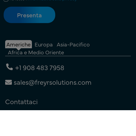
Americhe
Europa
Asia-Pacifico
Africa e Medio Oriente
+1 908 483 7958
sales@freyrsolutions.com
Contattaci