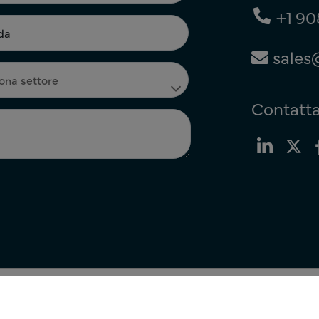
+1 90
sales
Contatta
kie