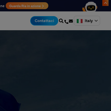
one
Guarda Ria in azione
Italy
Contattaci