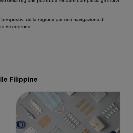
ivo della regione potrebbe rendere complessi gli sforzi
i tempestivi della regione per una navigazione di
ippine coprono:
le Filippine