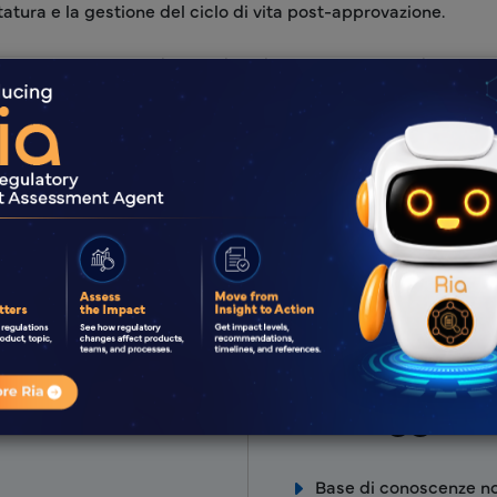
ttatura e la gestione del ciclo di vita post-approvazione.
ions un supporto end-to-end — dalla compilazione dei
della documentazione GMP alla presentazione delle domande,
zione dei prezzi e alla gestione delle variazioni — garantendo
 sul mercato filippino più rapido e conforme alle normative.
i di più
Vantaggi Fr
Base di conoscenze no