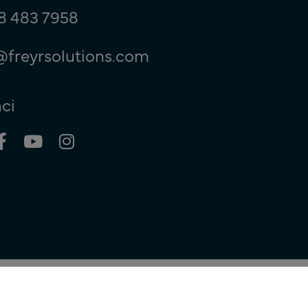
8 483 7958
@freyrsolutions.com
ci
© Copyright 2026
Freyr.
Tutti i diritti riservati.