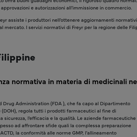
ato offra buoni guadagni economici, il rigoroso quadro normat
e approvazioni e autorizzazioni all'immissione in commercio.
reyr assiste i produttori nell'ottenere aggiornamenti normativ
ercato. I servizi normativi di Freyr per la regione delle Fil
ilippine
nza normativa in materia di medicinali nel
 Drug Administration (FDA ), che fa capo al Dipartimento
 (DOH), regola tutti i prodotti farmaceutici al fine di
la sicurezza, l'efficacia e la qualità. Le aziende farmaceutiche
spesso ad affrontare sfide quali la complessa preparazione
 ACTD, la conformità alle norme GMP, l'allineamento