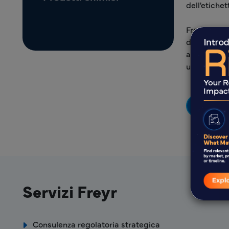
dell'etiche
Freyr Solut
dossier e 
alla defini
un ingresso
Scopr
Servizi Freyr
Consulenza regolatoria strategica