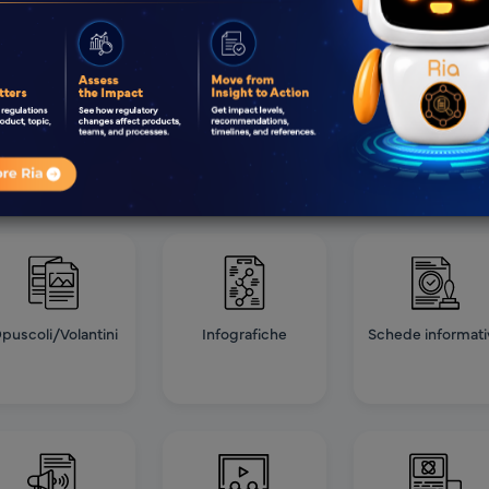
Materiale
Tutela dei diritti dei
Pubblicità
promozionale
pazienti
audio/video
puscoli/Volantini
Infografiche
Schede informati