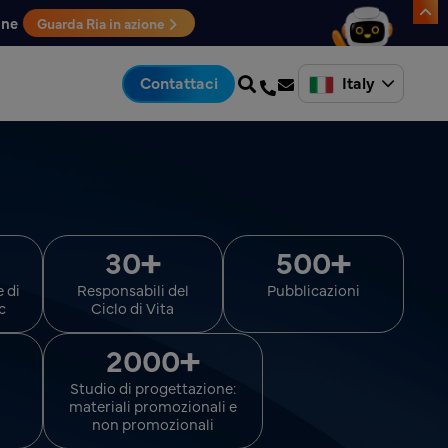
one
Guarda Ria in azione
Italy
Contattaci
+
+
30
500
e di
Responsabili del
Pubblicazioni
c
Ciclo di Vita
+
2000
Studio di progettazione:
materiali promozionali e
non promozionali