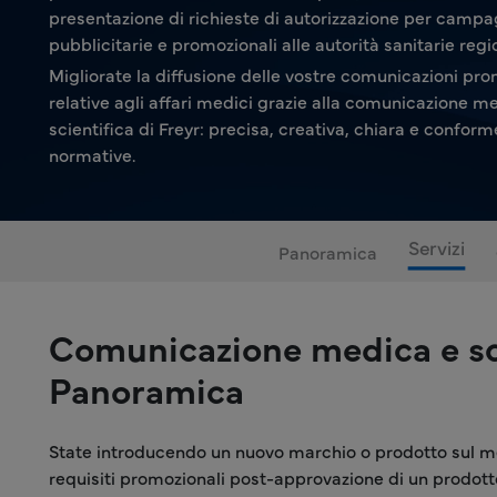
presentazione di richieste di autorizzazione per camp
pubblicitarie e promozionali alle autorità sanitarie regio
Migliorate la diffusione delle vostre comunicazioni pro
relative agli affari medici grazie alla comunicazione m
scientifica di Freyr: precisa, creativa, chiara e conform
normative.
Servizi
Panoramica
Comunicazione medica e sci
Panoramica
State introducendo un nuovo marchio o prodotto sul m
requisiti promozionali post-approvazione di un prodot