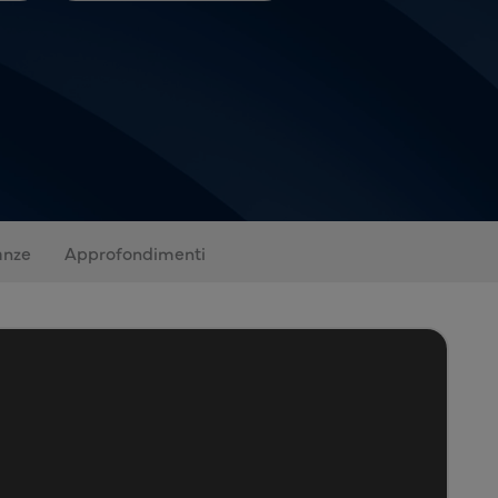
anze
Approfondimenti