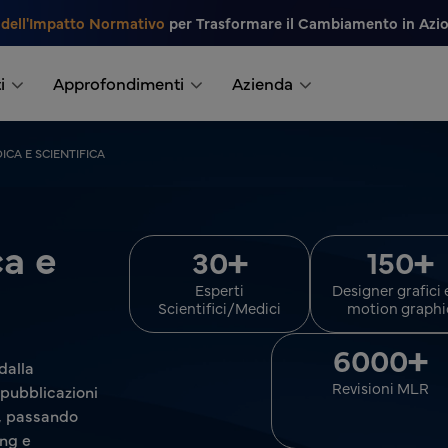
 dell'Impatto Normativo
per Trasformare il Cambiamento in Azi
i
Approfondimenti
Azienda
CA E SCIENTIFICA
a e
+
+
30
150
Esperti
Designer grafici 
Scientifici/Medici
motion graphi
+
6000
dalla
Revisioni MLR
 pubblicazioni
i, passando
ing e