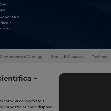
agne
nali.
mozionali e
edica e
e alle
Competenza e Vantaggi
Storie di Successo
Testimoni
entifica -
ercato? Vi concentrate sui
to? La vostra azienda dispone