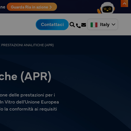
one
Guarda Ria in azione
Italy
Contattaci
PRESTAZIONI ANALITICHE (APR)
iche (APR)
ne delle prestazioni per i
 In Vitro dell'Unione Europea
 la conformità ai requisiti