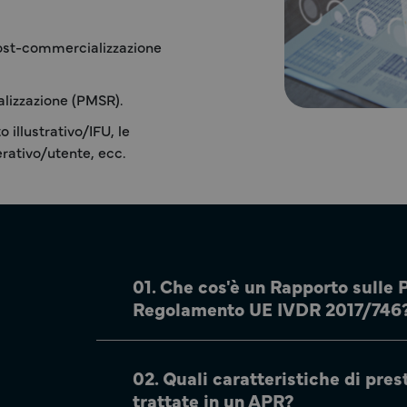
 post-commercializzazione
alizzazione (PMSR).
 illustrativo/IFU, le
erativo/utente, ecc.
01. Che cos'è un Rapporto sulle P
Regolamento UE IVDR 2017/746
02. Quali caratteristiche di pre
trattate in un APR?