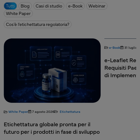
Tutti
Blog
Casi di studio
e-Book
Webinar
White Paper
Cos'è l'etichettatura regolatoria?
e-Book
31 luglio 2026
Etichettatura
e-Leaflet Regolamenti Globali:
Requisiti Paese per Paese e Str
di Implementazione
o 2026
Etichettatura
obale pronta per il
otti in fase di sviluppo