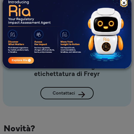
×
operative.
Fornire supporto continuo per adattarsi ai
cambiamenti normativi
Riduci il tuo tempo di immissione sul
mercato con le strategie di
etichettatura di Freyr
Contattaci
Novità?