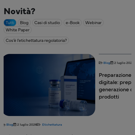
Novità?
Tutti
Blog
Casi di studio
e-Book
Webinar
White Paper
Cos'è l'etichettatura regolatoria?
Blog
2 luglio 2026
Etichettatura
Blog
15 giugno 2
Preparazione all'etichettatura
Etichettatura 
digitale: prepararsi alla prossima
Complessità 
generazione di informazioni sui
l'Intero Ciclo 
prodotti