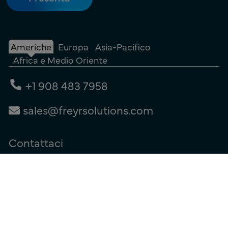
Americhe
Europa
Asia-Pacifico
Africa e Medio Oriente
+1 908 483 7958
sales@freyrsolutions.com
Contattaci
Termini di utilizzo
|
Informativa sulla privacy
|
Informativa sui cookie
© Copyright 2026
Freyr.
Tutti i diritti riservati.