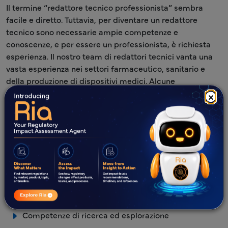
Il termine “redattore tecnico professionista” sembra
facile e diretto. Tuttavia, per diventare un redattore
tecnico sono necessarie ampie competenze e
conoscenze, e per essere un professionista, è richiesta
esperienza. Il nostro team di redattori tecnici vanta una
vasta esperienza nei settori farmaceutico, sanitario e
della produzione di dispositivi medici. Alcune
competenze chiave di un redattore tecnico
×
professionista sono le seguenti:
Competenze di scrittura e tecniche
Buone capacità di comunicazione
Competenze di Progettazione
Capacità di lavorare con strumenti di scrittura
tecnica
Competenze di ricerca ed esplorazione