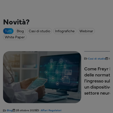
Novità?
Tutti
Blog
Casi di studio
Infografiche
Webinar
White Paper
Casi di studio
16 
Come Freyr ha 
delle normativ
l'ingresso sul 
un dispositivo
settore neuro
Blog
28 ottobre 2025
Affari Regolatori