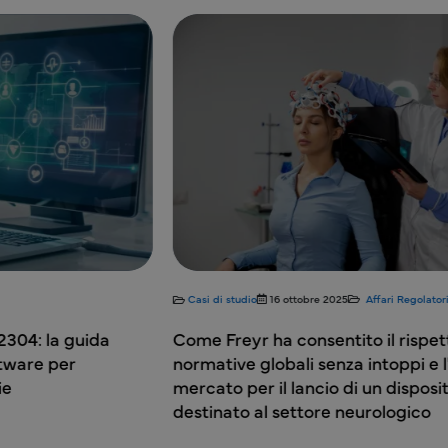
Casi di studio
16 ottobre 2025
Affari Regolatori
Whit
Come Freyr ha consentito il rispetto delle
Il Pr
normative globali senza intoppi e l'ingresso sul
medi
mercato per il lancio di un dispositivo medico
destinato al settore neurologico