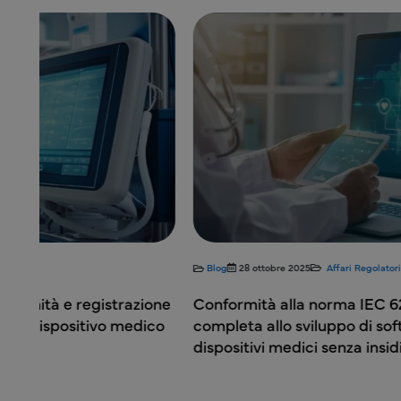
Blog
28 ottobre 2025
Affari Regolatori
one
Conformità alla norma IEC 62304: la guida
co
completa allo sviluppo di software per
dispositivi medici senza insidie