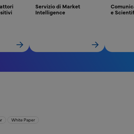
attori 
Servizio di Market 
Comunica
itivi 
Intelligence
e Scienti
r
White Paper