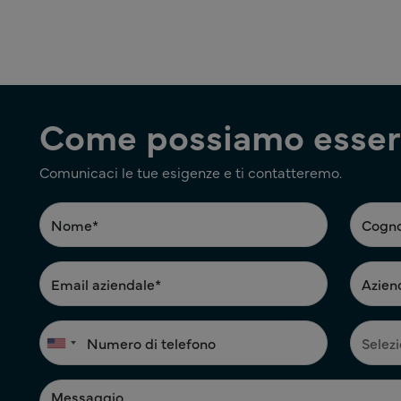
Come possiamo esserl
Comunicaci le tue esigenze e ti contatteremo.