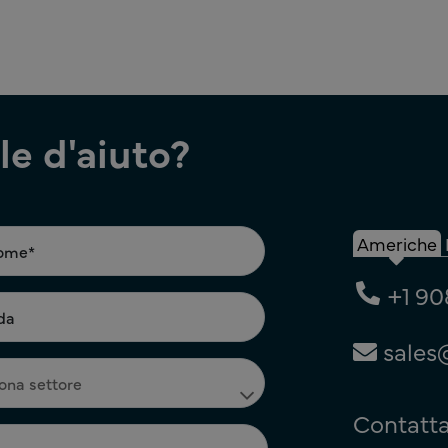
e d'aiuto?
Americhe
+1 90
sales
Contatta