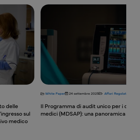
e Paper
24 settembre 2025
Affari Regolatori
White Paper
ogramma di audit unico per i dispositivi
Integrazio
ci (MDSAP): una panoramica
sistemi di 
medici con
della sanit