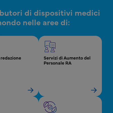
ibutori di dispositivi medici
 mondo nelle aree di:
i redazione 
Servizi di Aumento del 
Personale RA
×