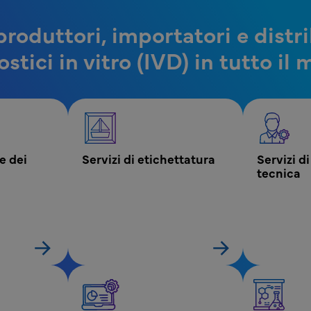
produttori, importatori e distr
stici in vitro (IVD) in tutto il
 dei 
Servizi di etichettatura
Servizi d
tecnica