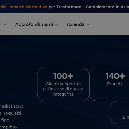
 dell'Impatto Normativo
per Trasformare il Cambiamento in Azi
i
Approfondimenti
Azienda
+
+
100
140
Clienti supportati
Progetti
(all'interno di questa
categoria).
 medici sono
i requisiti
Li
 fino
completo,