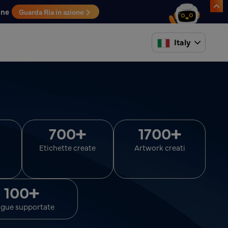
one
Guarda Ria in azione
Italy
+
+
700
1700
Etichette create
Artwork creati
+
100
ngue supportate