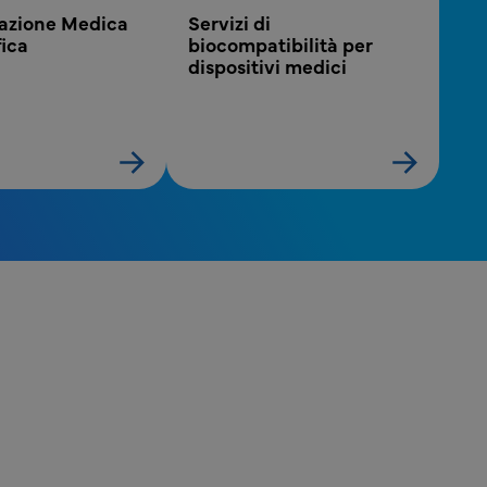
zione Medica 
Servizi di 
fica
biocompatibilità per 
dispositivi medici