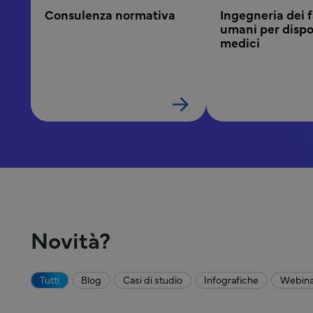
Consulenza normativa
Ingegneria dei f
umani per dispos
medici
Novità?
Tutti
Blog
Casi di studio
Infografiche
Webina