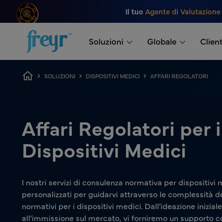
Salta al contenuto principale
Il tuo
Agente di Valutazione
.
Soluzioni
Globale
Client
Breadcrumb
SOLUZIONI
DISPOSITIVI MEDICI
AFFARI REGOLATORI
Affari Regolatori per i
Dispositivi Medici
I nostri servizi di consulenza normativa per dispositivi
personalizzati per guidarvi attraverso le complessità de
normativi per i dispositivi medici. Dall'ideazione iniziale
all'immissione sul mercato, vi forniremo un supporto 