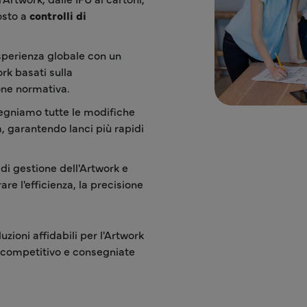
posto a
controlli di
sperienza globale con un
ork basati sulla
one normativa.
gniamo tutte le modifiche
, garantendo lanci più rapidi
i gestione dell'Artwork e
re l'efficienza, la precisione
uzioni affidabili per l'Artwork
 competitivo e consegniate