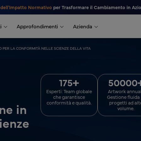
 dell'Impatto Normativo
per Trasformare il Cambiamento in Azi
i
Approfondimenti
Azienda
 PER LA CONFORMITÀ NELLE SCIENZE DELLA VITA
+
175
50000
Esperti: Team globale
Artwork annual
che garantisce
Gestione fluida 
conformità e qualità.
progetti ad alt
ne in
volume.
cienze