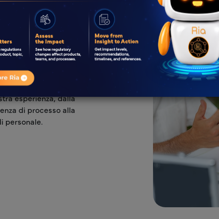
è importante in tutti i settori
i
Beni di Consumo
normativo per lanci di
reyr, dal Contenuto al Cartone,
ostra esperienza, dalla
lenza di processo alla
di personale.