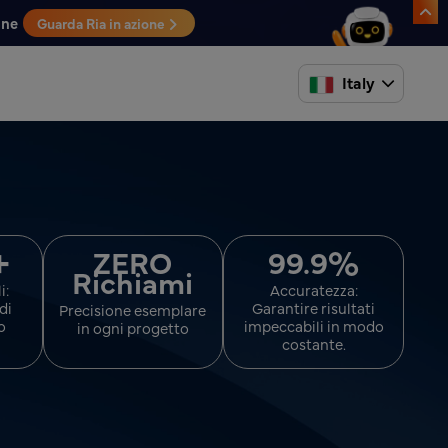
one
Guarda Ria in azione
Italy
+
%
ZERO
99.9
Richiami
i:
Accuratezza:
di
Garantire risultati
Precisione esemplare
o
impeccabili in modo
in ogni progetto
costante.