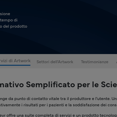
isione
n tempo di
o del prodotto
vizi di Artwork
Settori dell'Artwork
Testimonianze
tivo Semplificato per le Scie
funge da punto di contatto vitale tra il produttore e l'utente. U
ativamente i risultati per i pazienti e la soddisfazione dei con
Freyr offre una suite completa di servizi e un prodotto tecnologi