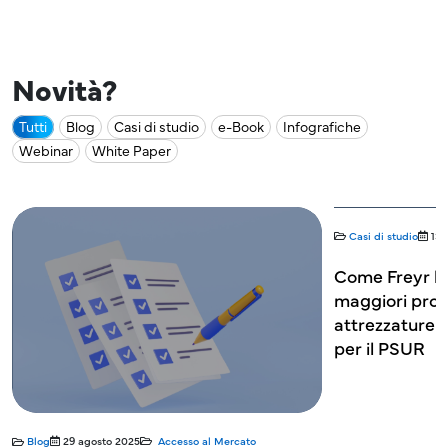
Novità?
Tutti
Blog
Casi di studio
e-Book
Infografiche
Webinar
White Paper
Casi di studio
13 maggio 2025
Accesso al Mercato
e-Book
5 magg
Come Freyr ha supportato uno dei
Usabilità nel
maggiori produttori di diagnostica e
medici: gara
attrezzature per la cura degli occhi
e conformit
per il PSUR