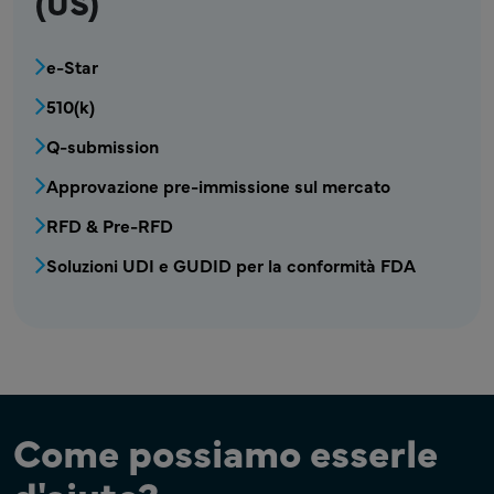
(US)
MDV - Registrazione dei Dispositivi Americh
e-Star
510(k)
Q-submission
Approvazione pre-immissione sul mercato
RFD & Pre-RFD
Soluzioni UDI e GUDID per la conformità FDA
Come possiamo esserle