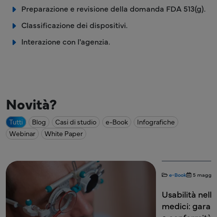
Preparazione e revisione della domanda FDA 513(g).
Classificazione dei dispositivi.
Interazione con l'agenzia.
Novità?
Tutti
Blog
Casi di studio
e-Book
Infografiche
Webinar
White Paper
e-Book
5 maggio
Usabilità nello
medici: garant