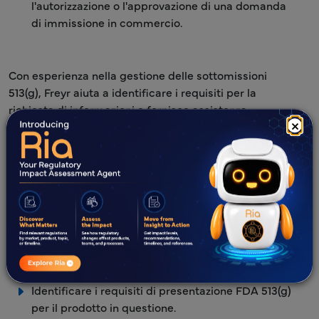
l'autorizzazione o l'approvazione di una domanda
di immissione in commercio.
Con esperienza nella gestione delle sottomissioni
513(g), Freyr aiuta a identificare i requisiti per la
richiesta di informazioni e fornisce assistenza
×
normativa nella preparazione e revisione della
domanda 513(g).
Competenza e vantaggi nella
presentazione FDA 513(g)
Competenza
Vantaggi
Identificare i requisiti di presentazione FDA 513(g)
per il prodotto in questione.