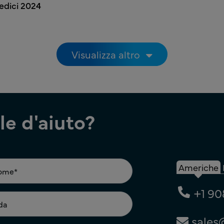
Medici 2024
Visualizza altro
e d'aiuto?
Americhe
+1 90
sales