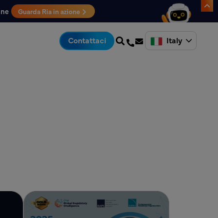
one
Guarda Ria in azione
Italy
Contattaci