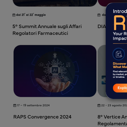
°
°
°
°
dal 21
al 22
maggio
dal 22
al 25
mag
5° Summit Annuale sugli Affari
DIA CHINA 
Regolatori Farmaceutici
17 – 19 settembre 2024
22 - 23 agosto 20
RAPS Convergence 2024
8° Vertice An
Regolamentaz