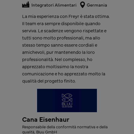
Integratori Alimentari
Integratori Alimentari
Paesi Bassi
Integratori Alimentari
Germania
Freyr ha superato le nostre aspettative
La collaborazione con Freyr ci ha sollevato
La mia esperienza con Freyr è stata ottima.
offrendo un'esperienza di registrazione del
da alcune delle preoccupazioni e degli oneri
Il team era sempre disponibile quando
prodotto nell'UE senza problemi e fluida. Il
legati al rispetto delle complesse normative
serviva. Le scadenze vengono rispettate e
loro team è stato professionale, reattivo e
in materia di imballaggi, nonché dei
tutti sono molto professionali, ma allo
sempre pronto a fornire chiarimenti
requisiti e del contesto in continua
stesso tempo sanno essere cordiali e
quando necessario. Di conseguenza, ora
evoluzione. Ora sappiamo di essere in
amichevoli, pur mantenendo la loro
operiamo con fiducia in cinque paesi
buone mani e continuiamo a lavorare con
professionalità. Nel complesso, ho
dell'UE con i nostri integratori alimentari,
loro. Se anche la vostra azienda ha difficoltà
apprezzato moltissimo la nostra
grazie alla loro guida esperta e
a districarsi tra i complessi requisiti di
comunicazione e ho apprezzato molto la
all'esecuzione impeccabile.
conformità in materia di imballaggi, vi
qualità del progetto finito.
Raccomandiamo vivamente Freyr per il
consiglio vivamente Freyr come partner
supporto normativo.
affidabile e prezioso per i progetti relativi
alle normative sugli imballaggi.
Cana Eisenhaur
Responsabile della conformità normativa e della
Bien Almonte
qualità, Bluu GmbH