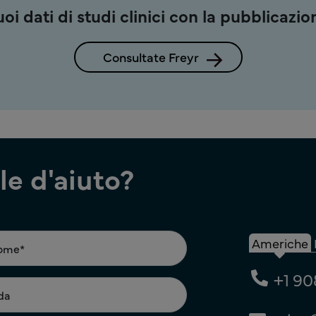
i dati di studi clinici con la pubblicazion
Consultate Freyr
e d'aiuto?
Americhe
+1 90