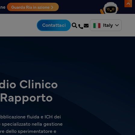
one
Guarda Ria in azione
Italy
Contattaci
dio Clinico
i Rapporto
bblicazione fluida e ICH dei
 è specializzato nella gestione
hure dello sperimentatore e