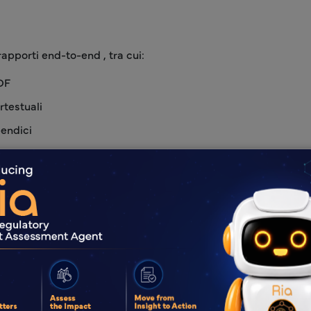
rapporti end-to-end , tra cui:
DF
rtestuali
pendici
e
tire la conformità della formattazione
izzati sia nella pubblicazione a livello di documento (DLP) che 
elativa agli studi clinici CSR. Che si tratti di una presenta
ono che la vostra presentazione sia accurata e pronta per la 