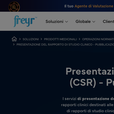
Salta al contenuto principale
Il tuo
Agente di Valutazione
.
Soluzioni
Globale
Client
Breadcrumb
SOLUZIONI
PRODOTTI MEDICINALI
OPERAZIONI NORMAT
PRESENTAZIONE DEL RAPPORTO DI STUDIO CLINICO - PUBBLICAZI
Presentazi
(CSR) - P
I servizi
di presentazione de
rapporti clinici destinati all
di rapporti di studio clin