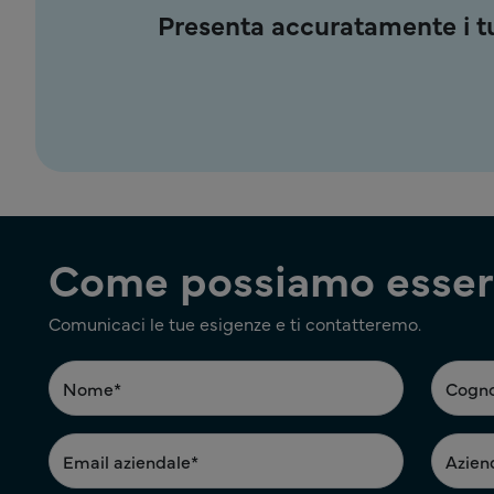
Presenta accuratamente i tuo
Come possiamo esserl
Comunicaci le tue esigenze e ti contatteremo.