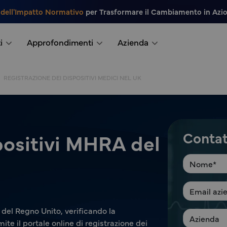
 dell'Impatto Normativo
per Trasformare il Cambiamento in Azi
i
Approfondimenti
Azienda
REGISTRAZIONE DEI DISPOSITIVI MEDICI NEL UK
Contatt
positivi MHRA del
 del Regno Unito, verificando la
te il portale online di registrazione dei