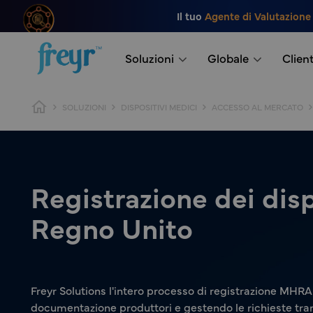
Salta al contenuto principale
Il tuo
Agente di Valutazione
.
Soluzioni
Globale
Client
Breadcrumb
SOLUZIONI
DISPOSITIVI MEDICI
ACCESSO AL MERCATO
Registrazione dei dis
Regno Unito
Freyr Solutions l'intero processo di registrazione MHRA
documentazione produttori e gestendo le richieste trami