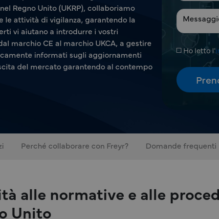
 nel Regno Unito (UKRP), collaboriamo
 le attività di vigilanza, garantendo la
ti vi aiutano a introdurre i vostri
 dal marchio CE al marchio UKCA, a gestire
Ho letto l'
i
odicamente informati sugli aggiornamenti
escita del mercato garantendo al contempo
zi
Perché collaborare con Freyr?
Domande frequenti
tà alle normative e alle proced
no Unito