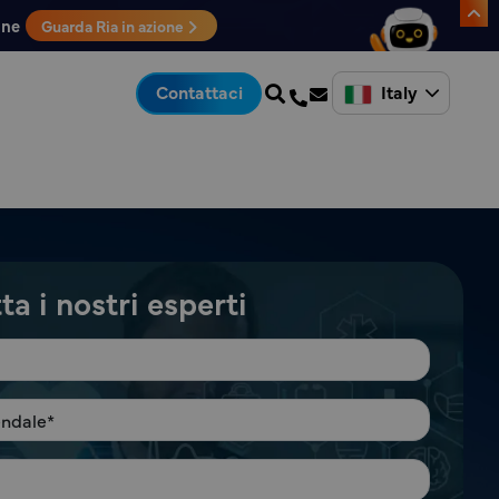
one
Guarda Ria in azione
Italy
Contattaci
a i nostri esperti