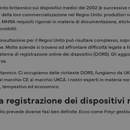
o britannico sui dispositivi medici del 2002 (e successive modi
 della loro commercializzazione nel Regno Unito. produttori n
 MHRA requisiti rigorosi in materia di documentazione, etiche
prodotti.
a consultazione per il Regno Unito può risultare complesso, sop
e. Molte aziende si trovano ad affrontare difficoltà legate a fa
Sistema di registrazione online dei dispositivi (DORS). Gli a
rse.
britannico. Ci occupiamo delle richieste DORS, fungiamo da U
al marchio CE al marchio UKCA. I nostri esperti in materia 
e, tempestivo ed economico.
a registrazione dei dispositivi
to prevede diverse fasi ben definite. Ecco come Freyr gestisc